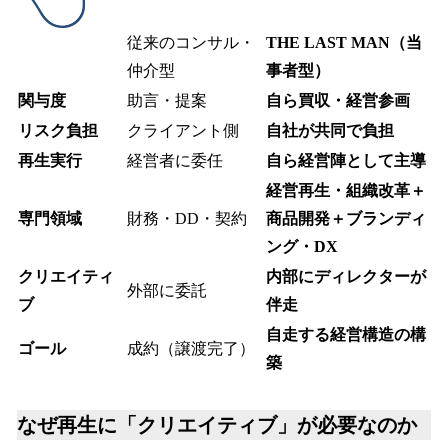
従来のコンサル・
THE LAST MAN（当
仲介型
事者型）
関与度
助言・提案
自ら買収・経営参画
リスク負担
クライアント側
自社が共同で負担
再生実行
経営者に委任
自ら経営陣として主導
経営再生・組織改革＋
専門領域
財務・DD・契約
商品開発＋ブランディ
ング・DX
クリエイティ
内部にディレクターが
外部に委託
ブ
伴走
自走する経営構造の構
ゴール
成約（譲渡完了）
築
なぜ再生に「クリエイティブ」が必要なのか