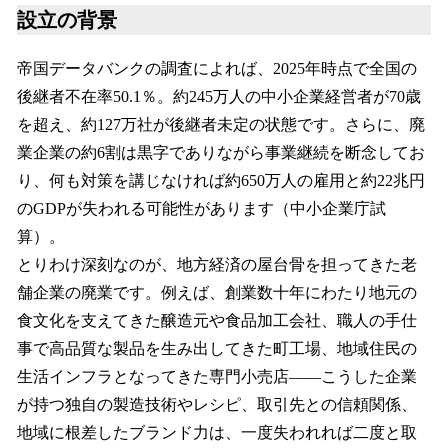
設立の背景
帝国データバンクの調査によれば、2025年時点で全国の
後継者不在率50.1％。約245万人の中小企業経営者が70歳
を超え、約127万社が後継者未定の状態です。さらに、廃
業企業の約6割は黒字でありながら事業継続を断念してお
り、何も対策を講じなければ約650万人の雇用と約22兆円
のGDPが失われる可能性があります（中小企業庁試
算）。
とりわけ深刻なのが、地方経済の屋台骨を担ってきた老
舗企業の廃業です。例えば、創業数十年にわたり地元の
食文化を支えてきた醸造元や食品加工会社、職人の手仕
事で高品質な製品を生み出してきた町工場、地域住民の
生活インフラとなってきた専門小売店——こうした企業
が持つ独自の製造技術やレシピ、取引先との信頼関係、
地域に根差したブランド力は、一度失われれば二度と取