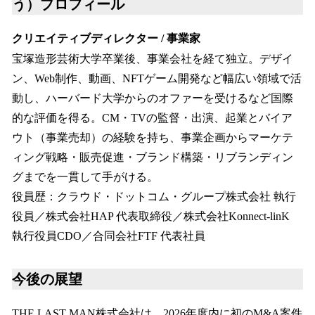
う）プロフィール
クリエイティブディレクター / 事業家
宝塚造形芸術大学卒業後、事業会社を経て独立。デザイ
ン、Web制作、動画、NFTゲーム開発など幅広い領域で活
動し、ハーバード大学からのオファーを受けるなど国際
的な評価を得る。CM・TVの監督・出演、起業とバイア
ウト（事業売却）の経験を持ち、事業企画からマーケテ
ィング戦略・販売促進・ブランド構築・リブランディン
グまでを一貫して手がける。
役員歴：クラウド・ドットコム・グループ株式会社 執行
役員／株式会社HAP 代表取締役／株式会社Konnect-linK
執行役員CDO／合同会社FTF 代表社員
今後の展望
THE LAST MAN株式会社は、2026年度内に初のM&A案件