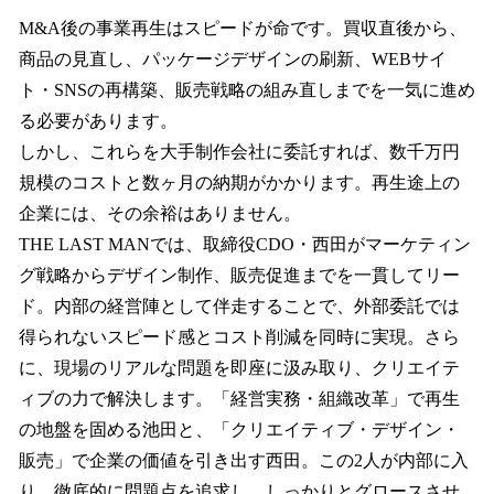
M&A後の事業再生はスピードが命です。買収直後から、
商品の見直し、パッケージデザインの刷新、WEBサイ
ト・SNSの再構築、販売戦略の組み直しまでを一気に進め
る必要があります。
しかし、これらを大手制作会社に委託すれば、数千万円
規模のコストと数ヶ月の納期がかかります。再生途上の
企業には、その余裕はありません。
THE LAST MANでは、取締役CDO・西田がマーケティン
グ戦略からデザイン制作、販売促進までを一貫してリー
ド。内部の経営陣として伴走することで、外部委託では
得られないスピード感とコスト削減を同時に実現。さら
に、現場のリアルな問題を即座に汲み取り、クリエイテ
ィブの力で解決します。「経営実務・組織改革」で再生
の地盤を固める池田と、「クリエイティブ・デザイン・
販売」で企業の価値を引き出す西田。この2人が内部に入
り、徹底的に問題点を追求し、しっかりとグロースさせ