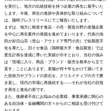
を実行し、地方の伝統技術を持つ企業の再生に着手いた
します。今後、再生の進捗や具体的な取り組みについて
は、随時プレスリリースにてご報告いたします。
まずは、地方に根差す食品・小売・製造分野の老舗企業
を中心に再生案件の発掘を進めてまいります。代表の池
田が好日山荘（登山・アウトドア専門小売）で短期黒字
化を果たし、旧イセ食品（鶏卵最大手・食品製造）では
更生計画を達成に導いた実績が示すとおり、当社の強み
は「現場に入り、商品・ブランド・販売を根本から立て
直す」ことにあります。老舗が何十年もかけて築いてき
た技術力やブランドの原石を、クリエイティブの力で磨
き直し、現代の市場に再接続する——それが当社の目指
す再生と進化の形です。
また、後継者不在にお悩みの企業様、事業承継に関心の
ある自治体・金融機関の方々からのご相談も受け付けて
おります。