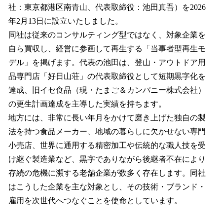
社：東京都港区南青山、代表取締役：池田真吾）を2026
年2月13日に設立いたしました。
同社は従来のコンサルティング型ではなく、対象企業を
自ら買収し、経営に参画して再生する「当事者型再生モ
デル」を掲げます。代表の池田は、登山・アウトドア用
品専門店「好日山荘」の代表取締役として短期黒字化を
達成、旧イセ食品（現・たまご＆カンパニー株式会社）
の更生計画達成を主導した実績を持ちます。
地方には、非常に長い年月をかけて磨き上げた独自の製
法を持つ食品メーカー、地域の暮らしに欠かせない専門
小売店、世界に通用する精密加工や伝統的な職人技を受
け継ぐ製造業など、黒字でありながら後継者不在により
存続の危機に瀕する老舗企業が数多く存在します。同社
はこうした企業を主な対象とし、その技術・ブランド・
雇用を次世代へつなぐことを使命としています。