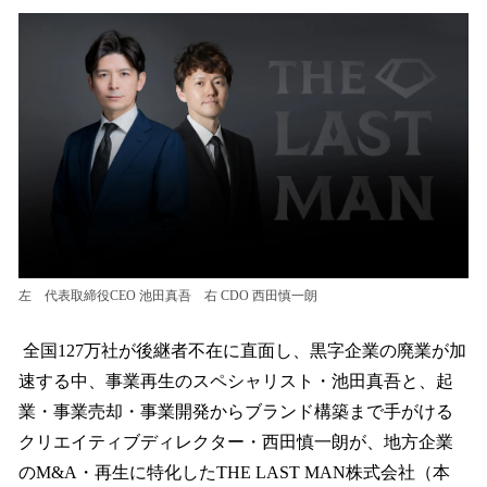
ね
！
数
を
読
み
込
み
中
で
す
左 代表取締役CEO 池田真吾 右 CDO 西田慎一朗
全国127万社が後継者不在に直面し、黒字企業の廃業が加
速する中、事業再生のスペシャリスト・池田真吾と、起
業・事業売却・事業開発からブランド構築まで手がける
クリエイティブディレクター・西田慎一朗が、地方企業
のM&A・再生に特化したTHE LAST MAN株式会社（本