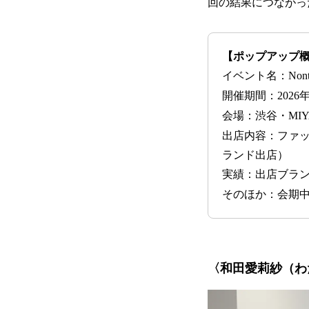
回の結果につながっ
【ポップアップ
イベント名：Nontitle
開催期間：2026
会場：渋谷・MIYAS
出店内容：ファッ
ランド出店）
実績：出店ブランド
そのほか：会期中ス
〈和田愛莉紗（わ