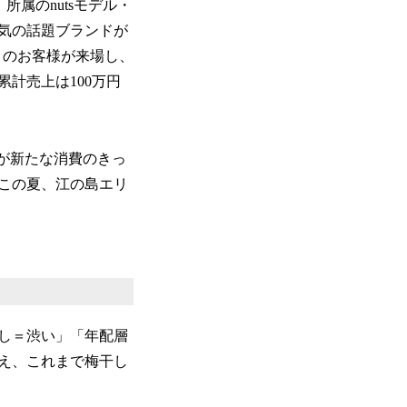
所属のnutsモデル・
気の話題ブランドが
多くのお客様が来場し、
計売上は100万円
が新たな消費のきっ
この夏、江の島エリ
し＝渋い」「年配層
え、これまで梅干し