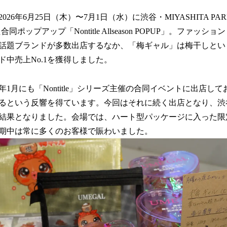
26年6月25日（木）〜7月1日（水）に渋谷・MIYASHITA PARK
同ポップアップ「Nontitle Allseason POPUP」。ファッ
話題ブランドが多数出店するなか、「梅ギャル」は梅干しとい
ド中売上No.1を獲得しました。
6年1月にも「Nontitle」シリーズ主催の合同イベントに出店して
るという反響を得ています。今回はそれに続く出店となり、渋
結果となりました。会場では、ハート型パッケージに入った限
期中は常に多くのお客様で賑わいました。