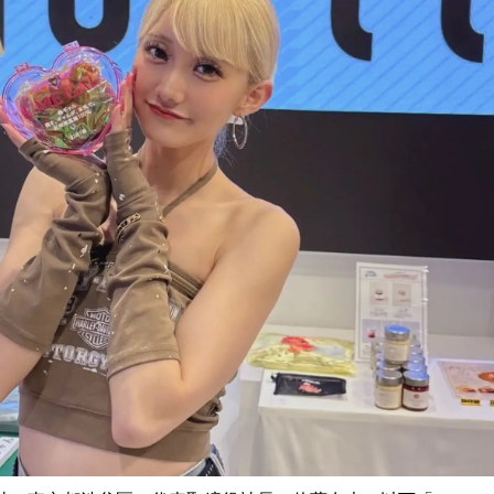
読
み
込
み
中
で
す