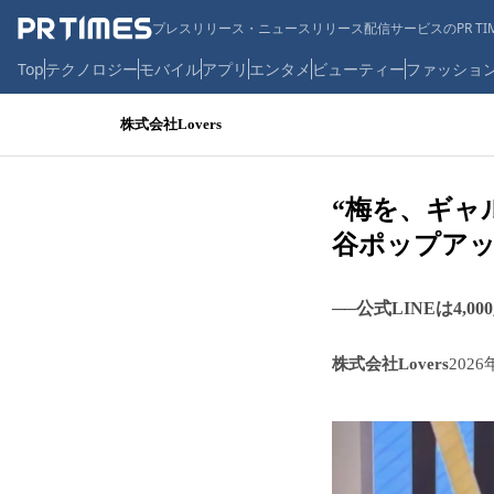
プレスリリース・ニュースリリース配信サービスのPR TIM
Top
テクノロジー
モバイル
アプリ
エンタメ
ビューティー
ファッショ
株式会社Lovers
“梅を、ギャ
谷ポップアッ
──公式LINEは4
株式会社Lovers
2026