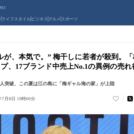
ES
ン
ライフスタイル
ビジネス
グルメ
スポーツ
ルが、本気で。” 梅干しに若者が殺到。
プ、17ブランド中売上No.1の異例の売れ
,000人突破、この夏は江の島に「梅ギャル海の家」が上陸
年7月8日 19時00分
い
い
ね
！
数
を