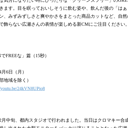
気分になりたい時にぴったりな「グリーンズフリー」のGREENで
きます。目を瞑っておいしそうに飲む姿や、飲んだ後の「はぁ
ン、みずみずしさと爽やかさをまとった商品カットなど、自然
で飾らない広瀬さんの表情が楽しめる新CMにご注目ください
でFREEな」篇（15秒）
4月6日（月）
部地域を除く）
://youtu.be/24kVN8UPio8
月中旬、都内スタジオで行われました。当日はクロマキー合