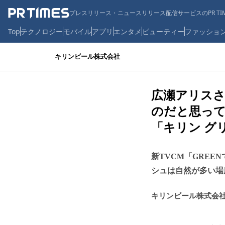
プレスリリース・ニュースリリース配信サービスのPR TIM
Top
テクノロジー
モバイル
アプリ
エンタメ
ビューティー
ファッショ
キリンビール株式会社
広瀬アリス
のだと思っ
「キリン グ
新TVCM「GREE
シュは自然が多い場
キリンビール株式会