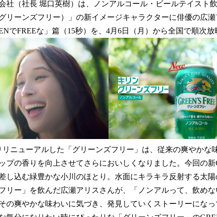
社（社長 堀口英樹）は、ノンアルコール・ビールテイスト飲
！
数
グリーンズフリー）」の新イメージキャラクターに俳優の広瀬
を
EENでFREEな」篇（15秒）を、4月6日（月）から全国で順次
読
み
込
み
中
で
す
リニューアルした「グリーンズフリー」は、従来の爽やかな
ップの香りを向上させてさらにおいしくなりました。今回の新
差し込む緑豊かな小川のほとり。水面にキラキラ反射する太陽
フリー」を飲んだ広瀬アリスさんが、「ノンアルって、飲めな
その爽やかな味わいに気づき、発見していくストーリーになっ