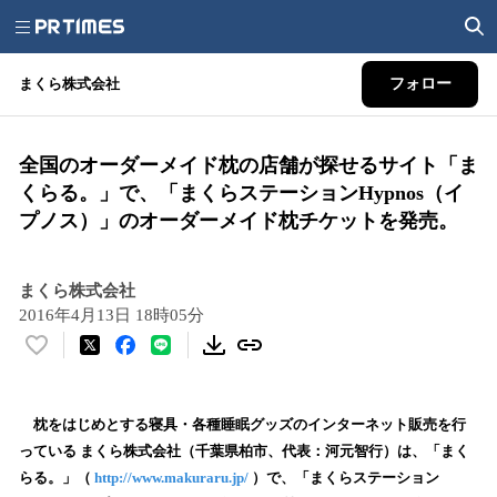
まくら株式会社
フォロー
全国のオーダーメイド枕の店舗が探せるサイト「ま
くらる。」で、「まくらステーションHypnos（イ
プノス）」のオーダーメイド枕チケットを発売。
まくら株式会社
2016年4月13日 18時05分
い
い
ね
！
枕をはじめとする寝具・各種睡眠グッズのインターネット販売を行
数
っている まくら株式会社（千葉県柏市、代表：河元智行）は、「まく
を
らる。」（
http://www.makuraru.jp/
）で、「まくらステーション
読