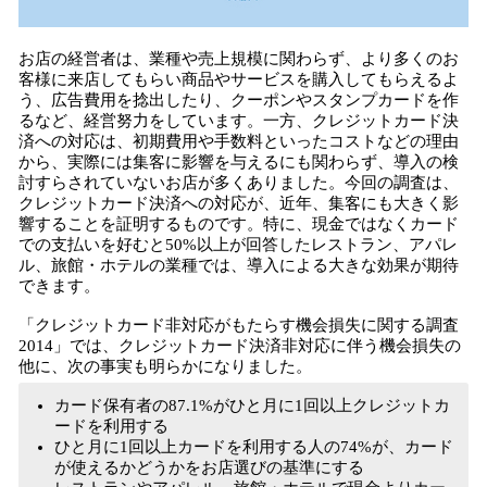
お店の経営者は、業種や売上規模に関わらず、より多くのお
客様に来店してもらい商品やサービスを購入してもらえるよ
う、広告費用を捻出したり、クーポンやスタンプカードを作
るなど、経営努力をしています。一方、クレジットカード決
済への対応は、初期費用や手数料といったコストなどの理由
から、実際には集客に影響を与えるにも関わらず、導入の検
討すらされていないお店が多くありました。今回の調査は、
クレジットカード決済への対応が、近年、集客にも大きく影
響することを証明するものです。特に、現金ではなくカード
での支払いを好むと50%以上が回答したレストラン、アパレ
ル、旅館・ホテルの業種では、導入による大きな効果が期待
できます。
「クレジットカード非対応がもたらす機会損失に関する調査
2014」では、クレジットカード決済非対応に伴う機会損失の
他に、次の事実も明らかになりました。
カード保有者の87.1%がひと月に1回以上クレジットカ
ードを利用する
ひと月に1回以上カードを利用する人の74%が、カード
が使えるかどうかをお店選びの基準にする