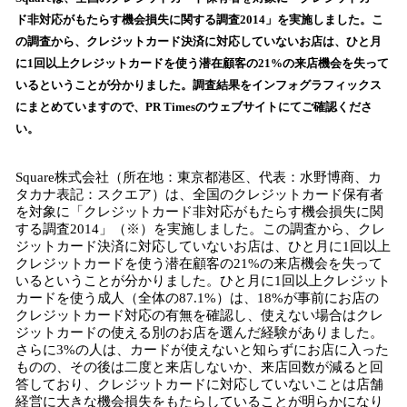
数
ド非対応がもたらす機会損失に関する調査2014」を実施しました。こ
を
の調査から、クレジットカード決済に対応していないお店は、ひと月
読
に1回以上クレジットカードを使う潜在顧客の21%の来店機会を失って
み
いるということが分かりました。調査結果をインフォグラフィックス
込
にまとめていますので、PR Timesのウェブサイトにてご確認くださ
み
い。
中
で
す
Square株式会社（所在地：東京都港区、代表：水野博商、カ
タカナ表記：スクエア）は、全国のクレジットカード保有者
を対象に「クレジットカード非対応がもたらす機会損失に関
する調査2014」（※）を実施しました。この調査から、クレ
ジットカード決済に対応していないお店は、ひと月に1回以上
クレジットカードを使う潜在顧客の21%の来店機会を失って
いるということが分かりました。ひと月に1回以上クレジット
カードを使う成人（全体の87.1%）は、18%が事前にお店の
クレジットカード対応の有無を確認し、使えない場合はクレ
ジットカードの使える別のお店を選んだ経験がありました。
さらに3%の人は、カードが使えないと知らずにお店に入った
ものの、その後は二度と来店しないか、来店回数が減ると回
答しており、クレジットカードに対応していないことは店舗
経営に大きな機会損失をもたらしていることが明らかになり