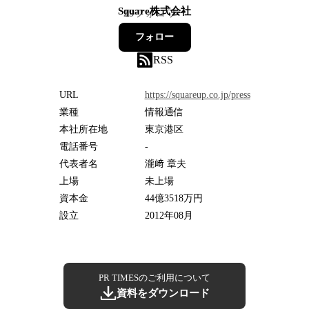
Square株式会社
29
フォロワー
フォロー
RSS
URL
https://squareup.co.jp/press
業種
情報通信
本社所在地
東京港区
電話番号
-
代表者名
瀧﨑 章夫
上場
未上場
資本金
44億3518万円
設立
2012年08月
PR TIMESのご利用について
資料をダウンロード