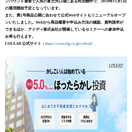
ンバウンド需要で人気の富士河口湖にある民泊物件で、2019年11月1日
み
の運用開始予定となっています。
込
また、第2号商品公開に合わせて公式Webサイトもリニューアルオープ
み
ンいたしました。Webから商品概要や申込み方法の確認、資料請求が
中
で
できるほか、アイディ株式会社が開催しているセミナーへの参加申込
す
み等も行えます。
COLEAD 公式サイト：
https://www.idg.co.jp/colead/