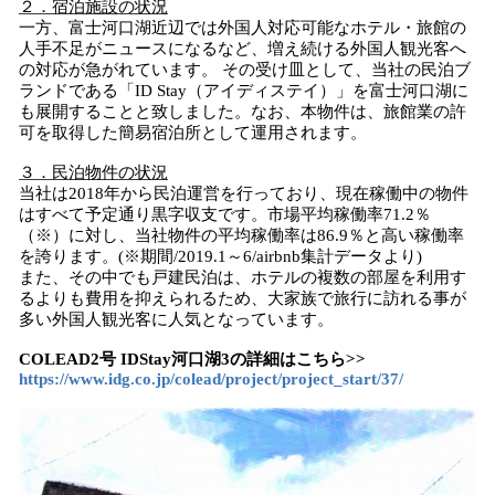
２．宿泊施設の状況
一方、富士河口湖近辺では外国人対応可能なホテル・旅館の
人手不足がニュースになるなど、増え続ける外国人観光客へ
の対応が急がれています。 その受け皿として、当社の民泊ブ
ランドである「ID Stay（アイディステイ）」を富士河口湖に
も展開することと致しました。なお、本物件は、旅館業の許
可を取得した簡易宿泊所として運用されます。
３．民泊物件の状況
当社は2018年から民泊運営を行っており、現在稼働中の物件
はすべて予定通り黒字収支です。市場平均稼働率71.2％
（※）に対し、当社物件の平均稼働率は86.9％と高い稼働率
を誇ります。(※期間/2019.1～6/airbnb集計データより)
また、その中でも戸建民泊は、ホテルの複数の部屋を利用す
るよりも費用を抑えられるため、大家族で旅行に訪れる事が
多い外国人観光客に人気となっています。
COLEAD2号 IDStay河口湖3の詳細はこちら>>
https://www.idg.co.jp/colead/project/project_start/37/