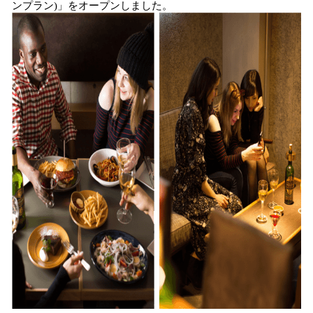
ンプラン)」をオープンしました。
読
み
込
み
中
で
す