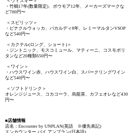
＜ウィスキー＞
・竹鶴17年(数量限定)、ボウモア12年、メーカーズマークな
ど700円〜
＜スピリッツ＞
・ピナクルウォッカ、バカルディ8年、レミーマルタンVSOP
など540円〜
＜カクテル(ロング、ショート)＞
・ジントニック、モスコミュール、マティーニ、コスモポリ
タンなど20種類650円〜
＜ワイン＞
・ハウスワイン赤、ハウスワイン白、スパークリングワイン
など540円〜
＜ソフトドリンク＞
オレンジジュース、コカコーラ、烏龍茶、カフェオレなど430
円〜
■店舗情報
店名：Encounter by UNPLAN(英語 ※優先表記)
エンカウンター バイ アンプラン(日本語)