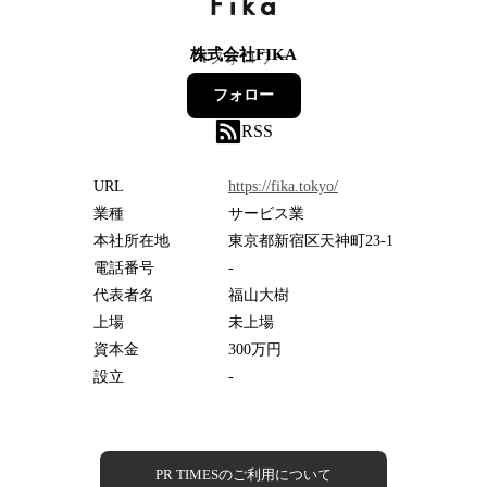
株式会社FIKA
4
フォロワー
フォロー
RSS
URL
https://fika.tokyo/
業種
サービス業
本社所在地
東京都新宿区天神町23-1
電話番号
-
代表者名
福山大樹
上場
未上場
資本金
300万円
設立
-
PR TIMESのご利用について