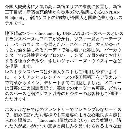
外国人観光客に人気の高い新宿エリアの東側に位置し、新宿
三丁目駅・新宿御苑前駅から徒歩8分の場所にあるUNPLAN
Shinjukuは、宿泊ゲストの約9割が外国人と国際色豊かなホス
テルです。
地下1階のバー・Encounter by UNPLANはバースペースとレス
トランスペースにフロアが分かれ、ソファー席とローテーブ
ル、バーカウンターを備えたバースペースは、大人がゆった
りとお酒を楽しめるムーディで落ち着いた雰囲気。バーカウ
ンターでは経験豊かなプロのバーテンダーが目の前でお作り
する各種カクテルや、珍しいジャパニーズ・ウイスキーなど
を提供します。
レストランスペースは外国人ゲストもご利用しやすいよう
に、イタリアンとフレンチベースの多国籍料理をアラカルト
で前菜からメイン、デザートまでご用意しました。メニュー
は日英の二カ国語表記で、英語でのオーダーも可能。どちら
のスペースも宿泊ゲスト以外のビジターのお客様もご利用い
ただけます。
ホステルならではのフレンドリーでフレキシブルなサービス
で、初めて訪れたお客様でも常連客のような心地良さを感じ
られる場所に。「Encounter(偶然の出会い)」の言葉通り、訪
れた人が思いがけない驚きと楽しみを見つけられるような新