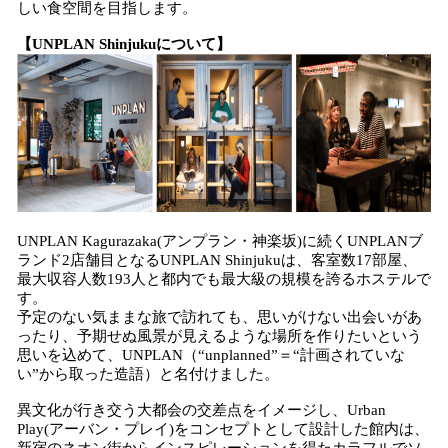
しい食空間を目指します。
【UNPLAN Shinjukuについて】
UNPLAN Kagurazaka(アンプラン・神楽坂)に続くUNPLANブ
ランド2店舗目となるUNPLAN Shinjukuは、客室数17部屋、
最大収容人数193人と都内でも最大級の規模を誇るホステルで
す。
予定のない気ままな旅で訪れても、思いがけない出会いがあ
ったり、予期せぬ風景が見えるような場所を作りたいという
思いを込めて、UNPLAN（“unplanned”＝“計画されていな
い”から取った造語）と名付けました。
異文化が行き交う大都会の交差点をイメージし、Urban
Play(アーバン・プレイ)をコンセプトとして設計した館内は、