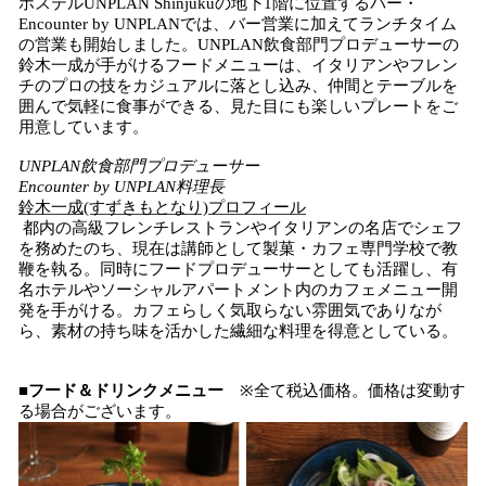
ホステルUNPLAN Shinjukuの地下1階に位置するバー・
Encounter by UNPLANでは、バー営業に加えてランチタイム
の営業も開始しました。UNPLAN飲食部門プロデューサーの
鈴木一成が手がけるフードメニューは、イタリアンやフレン
チのプロの技をカジュアルに落とし込み、仲間とテーブルを
囲んで気軽に食事ができる、見た目にも楽しいプレートをご
用意しています。
UNPLAN飲食部門プロデューサー
Encounter by UNPLAN料理長
鈴木一成(すずきもとなり)プロフィール
都内の高級フレンチレストランやイタリアンの名店でシェフ
を務めたのち、現在は講師として製菓・カフェ専門学校で教
鞭を執る。同時にフードプロデューサーとしても活躍し、有
名ホテルやソーシャルアパートメント内のカフェメニュー開
発を手がける。カフェらしく気取らない雰囲気でありなが
ら、素材の持ち味を活かした繊細な料理を得意としている。
■フード＆ドリンクメニュー
※全て税込価格。価格は変動す
る場合がございます。