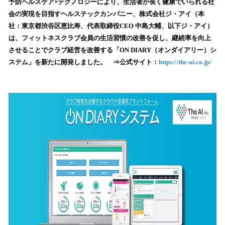
！
予防ヘルスケア×テクノロジーにより、生活者が長く健康でいられる社
数
会の実現を目指すヘルステックカンパニー、株式会社ジ・アイ（本
を
社：東京都渋谷区恵比寿、代表取締役CEO 中島大輔、以下ジ・アイ）
読
は、フィットネスクラブ会員の生活習慣の改善を促し、継続率を向上
み
させることでクラブ経営を改善する「ON DIARY（オンダイアリー）シ
込
ステム」を新たに開発しました。 ⇒公式サイト：
https://the-ai.co.jp/
み
中
で
す