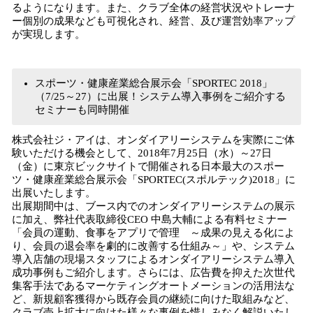
るようになります。また、クラブ全体の経営状況やトレーナ
ー個別の成果なども可視化され、経営、及び運営効率アップ
が実現します。
スポーツ・健康産業総合展示会「SPORTEC 2018」
（7/25～27）に出展！システム導入事例をご紹介する
セミナーも同時開催
株式会社ジ・アイは、オンダイアリーシステムを実際にご体
験いただける機会として、2018年7月25日（水）～27日
（金）に東京ビックサイトで開催される日本最大のスポー
ツ・健康産業総合展示会「SPORTEC(スポルテック)2018」に
出展いたします。
出展期間中は、ブース内でのオンダイアリーシステムの展示
に加え、弊社代表取締役CEO 中島大輔による有料セミナー
「会員の運動、食事をアプリで管理 ～成果の見える化によ
り、会員の退会率を劇的に改善する仕組み～」や、システム
導入店舗の現場スタッフによるオンダイアリーシステム導入
成功事例もご紹介します。さらには、広告費を抑えた次世代
集客手法であるマーケティングオートメーションの活用法な
ど、新規顧客獲得から既存会員の継続に向けた取組みなど、
クラブ売上拡大に向けた様々な事例を惜しみなく解説いたし