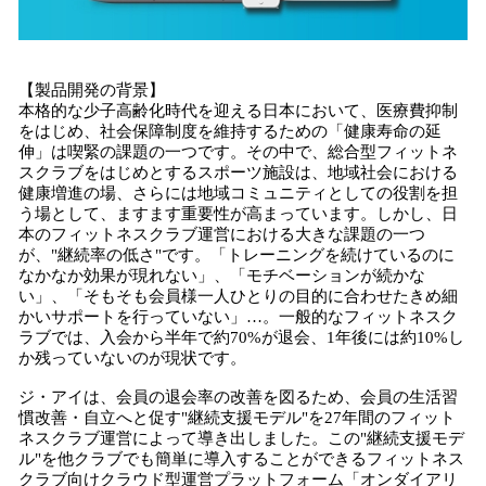
【製品開発の背景】
本格的な少子高齢化時代を迎える日本において、医療費抑制
をはじめ、社会保障制度を維持するための「健康寿命の延
伸」は喫緊の課題の一つです。その中で、総合型フィットネ
スクラブをはじめとするスポーツ施設は、地域社会における
健康増進の場、さらには地域コミュニティとしての役割を担
う場として、ますます重要性が高まっています。しかし、日
本のフィットネスクラブ運営における大きな課題の一つ
が、"継続率の低さ"です。「トレーニングを続けているのに
なかなか効果が現れない」、「モチベーションが続かな
い」、「そもそも会員様一人ひとりの目的に合わせたきめ細
かいサポートを行っていない」…。一般的なフィットネスク
ラブでは、入会から半年で約70%が退会、1年後には約10%し
か残っていないのが現状です。
ジ・アイは、会員の退会率の改善を図るため、会員の生活習
慣改善・自立へと促す"継続支援モデル"を27年間のフィット
ネスクラブ運営によって導き出しました。この"継続支援モデ
ル"を他クラブでも簡単に導入することができるフィットネス
クラブ向けクラウド型運営プラットフォーム「オンダイアリ