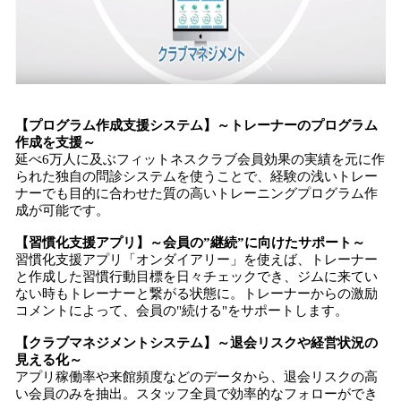
【プログラム作成支援システム】～トレーナーのプログラム
作成を支援～
延べ6万人に及ぶフィットネスクラブ会員効果の実績を元に作
られた独自の問診システムを使うことで、経験の浅いトレー
ナーでも目的に合わせた質の高いトレーニングプログラム作
成が可能です。
【習慣化支援アプリ】～会員の”継続”に向けたサポート～
習慣化支援アプリ「オンダイアリー」を使えば、トレーナー
と作成した習慣行動目標を日々チェックでき、ジムに来てい
ない時もトレーナーと繋がる状態に。トレーナーからの激励
コメントによって、会員の"続ける"をサポートします。
【クラブマネジメントシステム】～退会リスクや経営状況の
見える化～
アプリ稼働率や来館頻度などのデータから、退会リスクの高
い会員のみを抽出。スタッフ全員で効率的なフォローができ