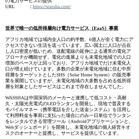
の電力サービスの提供
URL ：
https://wassha.com/
世界で唯一の低所得層向け電力サービス（
EaaS
）事業
アフリカ地域では域内全人口の約半数、6億人が全く電力にア
クセスできない生活を送っています。広い国土に人口が点在
し人口密度が低いため、送配電線の延伸による通常の電化ア
プローチが機能せず、電化の進展よりも未電化地域での人口
増加のペースが上回っており、アフリカ地域でだけ未電化人
口が増え続けています。多数の企業が未電化地域に住む中所
得層をターゲットとしたSHS（Solar Home System）の販売事
業を展開していますが、未電化地域の大多数を占める低所得
層を対象としたサービスはこれまで存在しませんでした。
WASSHAは中国深圳のメーカーと連携して低コスト・高耐
久・太陽光充電式のLEDランタンを開発し、現地で普及する
モバイルマネー（携帯電話を介した送金システム）を活用し
て利用料金を事前に支払った場合にのみ一日単位でランタン
をレンタルできる管理ツール（Androidアプリケーションと、
Webダッシュボード）を開発し、未電化地域の個人経営キオ
スクのオーナーと提携し、サービスを提供しています。