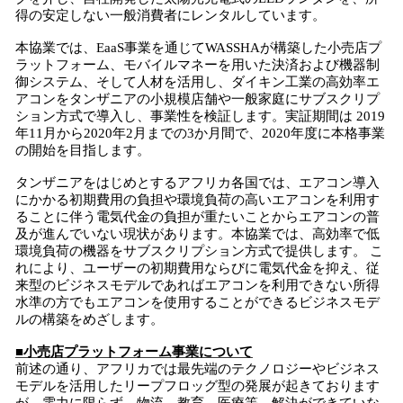
得の安定しない一般消費者にレンタルしています。
本協業では、EaaS事業を通じてWASSHAが構築した小売店プ
ラットフォーム、モバイルマネーを用いた決済および機器制
御システム、そして人材を活用し、ダイキン工業の高効率エ
アコンをタンザニアの小規模店舗や一般家庭にサブスクリプ
ション方式で導入し、事業性を検証します。実証期間は 2019
年11月から2020年2月までの3か月間で、2020年度に本格事業
の開始を目指します。
タンザニアをはじめとするアフリカ各国では、エアコン導入
にかかる初期費用の負担や環境負荷の高いエアコンを利用す
ることに伴う電気代金の負担が重たいことからエアコンの普
及が進んでいない現状があります。本協業では、高効率で低
環境負荷の機器をサブスクリプション方式で提供します。 こ
れにより、ユーザーの初期費用ならびに電気代金を抑え、従
来型のビジネスモデルであればエアコンを利用できない所得
水準の方でもエアコンを使用することができるビジネスモデ
ルの構築をめざします。
■小売店プラットフォーム
事業
について
前述の通り、アフリカでは最先端のテクノロジーやビジネス
モデルを活用したリープフロッグ型の発展が起きております