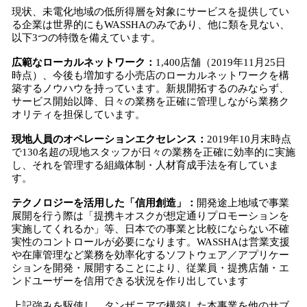
現状、未電化地域の低所得層を対象にサービスを提供してい
る企業は世界的にもWASSHAのみであり、他に類を見ない、
以下3つの特徴を備えています。
広範なローカルネットワーク
：
1,400店舗（2019年11月25日
時点）、今後も増加する小売店のローカルネットワークを構
築するノウハウを持っています。新規開拓するのみならず、
サービス開始以降、日々の業務を正確に管理しながら業務ク
オリティを担保しています。
現地人員のオペレーションエクセレンス
：
2019年10月末時点
で130名超の現地スタッフが日々の業務を正確に効率的に実施
し、それを管理する組織体制・人材育成手法を有していま
す。
テクノロジーを活用した「信用創造」
：
開発途上地域で事業
展開を行う際は「提携キオスクが想定通りプロモーションを
実施してくれるか」等、日本での事業と比較にならない不確
実性のコントロールが必要になります。WASSHAは営業支援
や在庫管理など業務を効率化するソフトウェア／アプリケー
ションを開発・展開することにより、従業員・提携店舗・エ
ンドユーザーを信用できる状況を作り出しています
上記強みを駆使し、タンザニアで構築した本事業を他のサブ