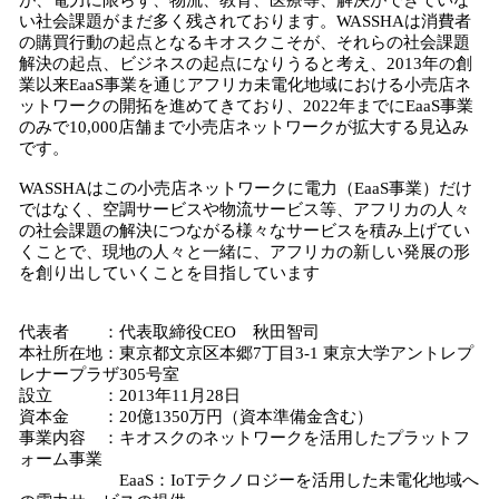
が、電力に限らず、物流、教育、医療等、解決ができていな
い社会課題がまだ多く残されております。WASSHAは消費者
の購買行動の起点となるキオスクこそが、それらの社会課題
解決の起点、ビジネスの起点になりうると考え、2013年の創
業以来EaaS事業を通じアフリカ未電化地域における小売店ネ
ットワークの開拓を進めてきており、2022年までにEaaS事業
のみで10,000店舗まで小売店ネットワークが拡大する見込み
です。
WASSHAはこの小売店ネットワークに電力（EaaS事業）だけ
ではなく、空調サービスや物流サービス等、アフリカの人々
の社会課題の解決につながる様々なサービスを積み上げてい
くことで、現地の人々と一緒に、アフリカの新しい発展の形
を創り出していくことを目指しています
代表者 ：代表取締役CEO 秋田智司
本社所在地：東京都文京区本郷7丁目3-1 東京大学アントレプ
レナープラザ305号室
設立 ：2013年11月28日
資本金 ：20億1350万円（資本準備金含む）
事業内容 ：キオスクのネットワークを活用したプラットフ
ォーム事業
EaaS：IoTテクノロジーを活用した未電化地域へ