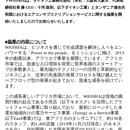
下WASSHA)は、ダイキン工業株式会社（本社：大阪府大阪市、代表取
読
締役社長 兼 CEO：十河 政則、以下ダイキン工業）とタンザニア連合共
み
和国におけるエアコンサブスクリプションサービスに関する協業を開
込
始いたしましたのでお知らせいたします。
み
中
で
す
■協業の内容について
WASSHAは、ビジネスを通じて社会課題を解決し人々をエン
パワーする「Power to the people」をミッションに掲げ、2013
年の創業以来、アフリカで事業を展開しています。アフリカ
市場では、急速な人口増加を背景に世界各国のスタートアッ
プが多数参入し、最先端のテクノロジーの活用と革新的なビ
ジネスにより、従来の先進国の発展プロセスを飛び越えたリ
ープフロッグ型の発展が起きており、急速な成長を続けてい
ます。
この成長著しいアフリカ市場において、WASSHAは現地の購
買行動の起点である小売店（以下キオスク）を活用したプラ
ットフォーム事業に取り組んでおり、最初にローンチした未
電化地域向けの電力サービス事業（Energy as a Service事業、
以下EaaS事業)では、東アフリカのタンザニアにて、約130名
のスタッフ、約1,400店舗（2019年11月25日現在）のキオス
クを介し、自社開発した太陽光充電式のLEDランタンを、所