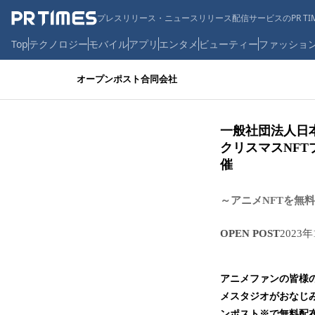
プレスリリース・ニュースリリース配信サービスのPR TIM
Top
テクノロジー
モバイル
アプリ
エンタメ
ビューティー
ファッショ
オープンポスト合同会社
一般社団法人日本
クリスマスNFT
催
～アニメNFTを無
OPEN POST
2023年
アニメファンの皆様
メスタジオがおなじみ
ンポスト※で無料配