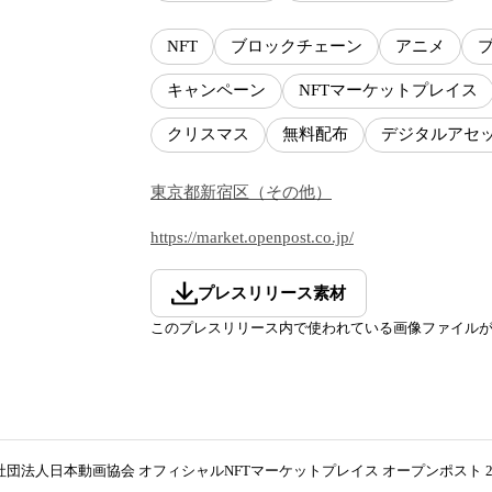
NFT
ブロックチェーン
アニメ
キャンペーン
NFTマーケットプレイス
クリスマス
無料配布
デジタルアセ
東京都
新宿区
（
その他
）
https://market.openpost.co.jp/
プレスリリース素材
このプレスリリース内で使われている画像ファイル
社団法人日本動画協会 オフィシャルNFTマーケットプレイス オープンポスト 20