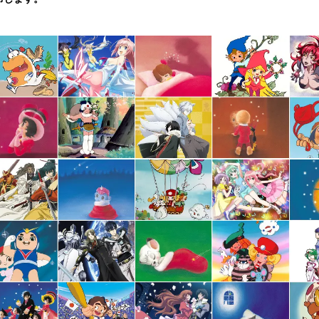
読
み
込
み
中
で
す