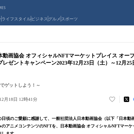
ES
ン
ライフスタイル
ビジネス
グルメ
スポーツ
動画協会 オフィシャルNFTマーケットプレイス オープン
プレゼントキャンペーン2023年12月23日（土）～12月2
料でゲットしよう！～
12月18日 12時41分
い
い
ね
の日頃のご愛顧に感謝して、一般社団法人日本動画協会（以下「日本動
！
のアニメコンテンツのNFTを、日本動画協会 オフィシャルNFTマーケ
数
を
布します。