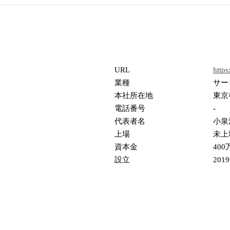
URL
https
業種
サー
本社所在地
東京
電話番号
-
代表者名
小泉
上場
未上
資本金
400
設立
201