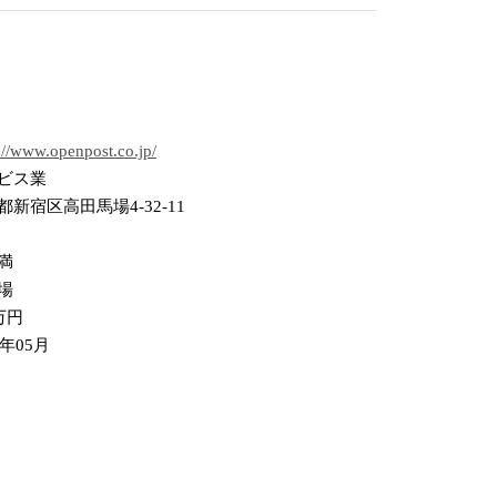
://www.openpost.co.jp/
ビス業
都新宿区高田馬場4-32-11
満
場
万円
9年05月