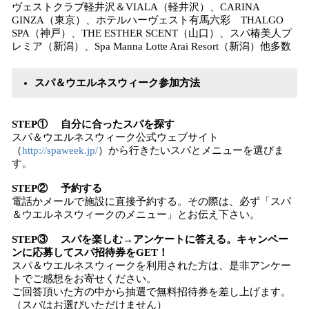
ヴェストクラブ軽井沢＆VIALA（軽井沢）、CARINA
GINZA（東京）、ホテルハーヴェスト有馬六彩 THALGO
SPA（神戸）、THE ESTHER SCENT（山口）、スパ椿美人プ
レミア（新潟）、Spa Manna Lotte Arai Resort（新潟）他多数
スパ＆ウエルネスウィーク参加方法
S
TEP①
自分に合ったスパを探す
スパ＆ウエルネスウィーク公式ウェブサイト
（
http://spaweek.jp/
）から行きたいスパとメニューを選びま
す。
S
TEP②
予約する
電話かメールで施設に直接予約する。その際は、必ず「スパ
＆ウエルネスウィークのメニュー」とお伝え下さい。
S
TEP③
スパを楽しむ→アンケートに答える
。
キャンペー
ンに応募してスパ招待券を
GET
！
スパ＆ウエルネスウィークを利用された方は、是非アンケー
トでご感想をお寄せください。
ご回答頂いた方の中から抽選で無料招待券を差し上げます。
（スパはお選びいただけません）