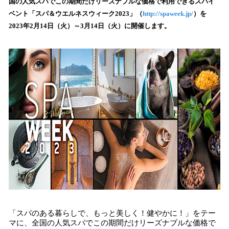
数
国の人気スパでこの期間だけリーズナブルな価格で利用できるスパイ
を
ベント「スパ＆ウエルネスウィーク2023」（
http://spaweek.jp/
）を
読
2023年2月14日（火）～3月14日（火）に開催します。
み
込
み
中
で
す
「スパのある暮らしで、もっと美しく！健やかに！」をテー
マに、全国の人気スパでこの期間だけリーズナブルな価格で