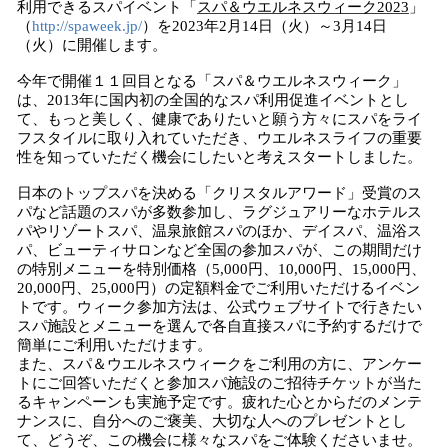
利用できるスパイベント「
スパ＆ウエルネスウィーク
20
2
3
」
（
http://spaweek.jp/
）を2023年2月14日（火）～3月14日
（火）に開催します。
今年で開催１１回目となる「スパ＆ウエルネスウィーク」
は、2013年に国内初の全国的なスパ利用促進イベントとし
て、もっと美しく、健康でありたいと願う方々にスパをライ
フスタイルに取り入れていただき、ウエルネスライフの重要
性を知っていただく機会にしたいと考えスタートしました。
日本のトップスパを決める「クリスタルアワード」受賞のス
パなど話題のスパが多数参加し、ラグジュアリーなホテルス
パやリゾートスパ、温泉旅館スパのほか、デイスパ、温浴ス
パ、ビューティサロンなど全国の参加スパが、この期間だけ
の特別メニューを特別価格（5,000円、10,000円、15,000円、
20,000円、25,000円）の定額料金でご利用いただけるイベン
トです。ウィーク参加方法は、公式ウェブサイトで行きたい
スパ施設とメニューを選んで各自直接スパに予約するだけで
簡単にご利用いただけます。
また、スパ＆ウエルネスウィークをご利用の方に、アンケー
トにご回答いただくと参加スパ施設のご招待チケットが当た
るキャンペーンも実施予定です。疲れた心とからだのメンテ
ナンスに、自分へのご褒美、大切な人へのプレゼントとし
て、どうぞ、この機会に様々なスパをご体験くださいませ。