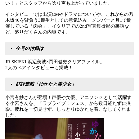
い！」とスタッフから唸り声も上がっていました。
インタビューでは出演CMやドラマについてや、これからの乃
木坂46を背負う3期生としての意気込み、メンバーと月1で開
催している「肉会」、イタリアでの2nd写真集撮影の裏話な
ど、盛りだくさんの内容です。
今号の付録は
JR SKISKI 浜辺美波×岡田健史クリアファイル。
2人のペアインタビューも掲載！
好評連載「ゆかたと美少女」
小宮有紗さんが登場！声優や女優、アニソンDJとして活躍す
る小宮さんを、「ラブライブ！フェス」から数日経たずに撮
影。疲れを一切見せず、しっとりゆかたを着こなしてくれま
した。