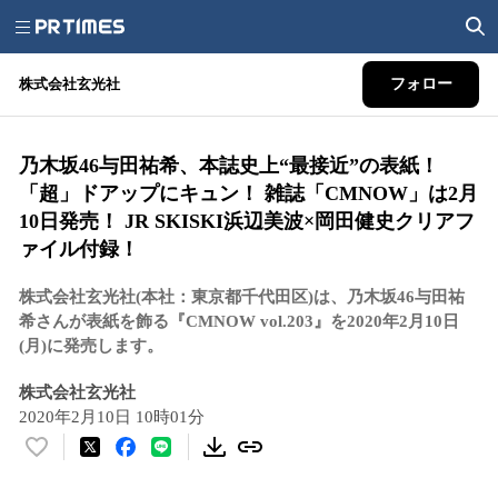
株式会社玄光社
フォロー
乃木坂46与田祐希、本誌史上“最接近”の表紙！
「超」ドアップにキュン！ 雑誌「CMNOW」は2月
10日発売！ JR SKISKI浜辺美波×岡田健史クリアフ
ァイル付録！
株式会社玄光社(本社：東京都千代田区)は、乃木坂46与田祐
希さんが表紙を飾る『CMNOW vol.203』を2020年2月10日
(月)に発売します。
株式会社玄光社
2020年2月10日 10時01分
い
い