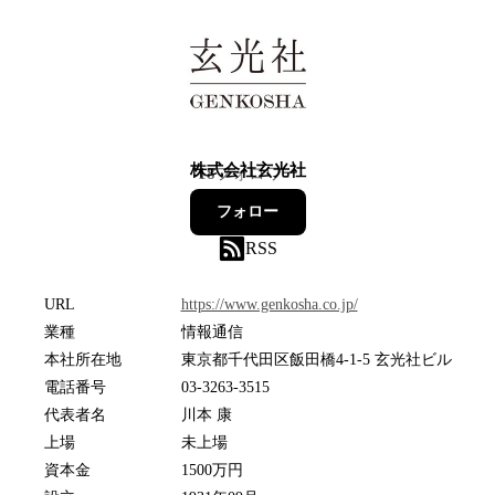
株式会社玄光社
18
フォロワー
フォロー
RSS
URL
https://www.genkosha.co.jp/
業種
情報通信
本社所在地
東京都千代田区飯田橋4-1-5 玄光社ビル
電話番号
03-3263-3515
代表者名
川本 康
上場
未上場
資本金
1500万円