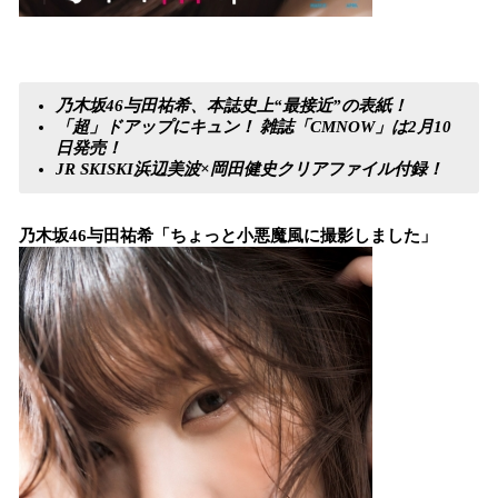
乃木坂46与田祐希、本誌史上“最接近”の表紙！
「超」ドアップにキュン！ 雑誌「CMNOW」は2月10
日発売！
JR SKISKI浜辺美波×岡田健史クリアファイル付録！
乃木坂46与田祐希
「ちょっと小悪魔風に撮影しました」