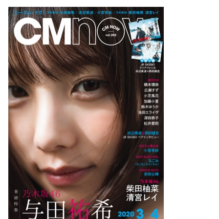
ね
！
数
を
読
み
込
み
中
で
す