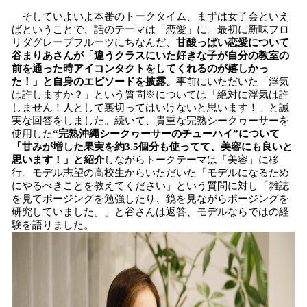
そしていよいよ本番のトークタイム、まずは女子会といえ
ばということで、話のテーマは「恋愛」に。最初に新味フロ
リダグレープフルーツにちなんだ、
甘酸っぱい恋愛について
谷まりあさんが「違うクラスにいた好きな子が自分の教室の
前を通った時アイコンタクトをしてくれるのが嬉しかっ
た！」と自身のエピソードを披露。
事前にいただいた「浮気
は許しますか？」という質問※については「絶対に浮気は許
しません！人として裏切ってはいけないと思います！」と誠
実な回答をしました。続いて、貴重な完熟シークヮーサーを
使用した
“完熟沖縄シークヮーサーのチューハイ”について
「甘みが増した果実を約3.5個分も使ってて、美容にも良いと
思います！」と紹介
しながらトークテーマは「美容」に移
行。モデル志望の高校生からいただいた「モデルになるため
にやるべきことを教えてください」という質問に対し「雑誌
を見てポージングを勉強したり、鏡を見ながらポージングを
研究していました。」と谷さんは返答、モデルならではの経
験を語りました。