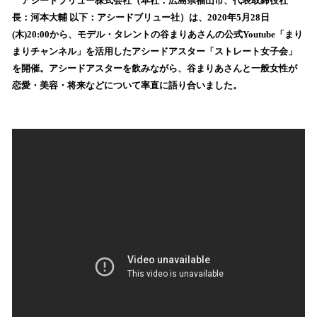
！
アシードブリュー株式会社（本社：広島県福山市、代表取締役社
数
長：河本大輔 以下：アシードブリュー社）は、2020年5月28日
を
(木)20:00から、モデル・タレントの谷まりあさんの公式Youtube「まり
読
まりチャンネル」を活用したアシードアスター「ストレート女子会」
み
を開催。アシードアスターを飲みながら、谷まりあさんと一般女性が
込
恋愛・美容・将来などについて率直に語り合いました。
み
中
で
す