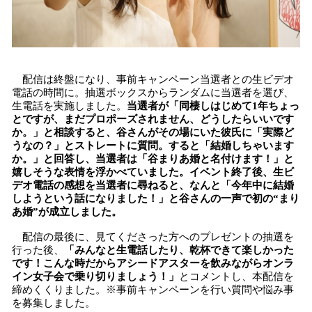
配信は終盤になり、事前キャンペーン当選者との生ビデオ
電話の時間に。抽選ボックスからランダムに当選者を選び、
生電話を実施しました。
当選者が「同棲しはじめて1年ちょっ
とですが、まだプロポーズされません、どうしたらいいです
か。」と相談すると、谷さんがその場にいた彼氏に「実際ど
うなの？」とストレートに質問。すると「結婚しちゃいます
か。」と回答し、当選者は「谷まりあ婚と名付けます！」と
嬉しそうな表情を浮かべていました。イベント終了後、生ビ
デオ電話の感想を当選者に尋ねると、なんと「今年中に結婚
しようという話になりました！」と谷さんの一声で初の“まり
あ婚”が成立しました。
配信の最後に、見てくださった方へのプレゼントの抽選を
行った後、
「みんなと生電話したり、乾杯できて楽しかった
です！こんな時だからアシードアスターを飲みながらオンラ
イン女子会で乗り切りましょう！」
とコメントし、本配信を
締めくくりました。※事前キャンペーンを行い質問や悩み事
を募集しました。