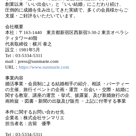
創業以来「いい出会い」と「いい結婚」にこだわり続け、
圧倒的に成婚を生み出してきた実績で、多くの会員様からご
支援・ご好評をいただいています。
会社概要
本社：〒163-1440 東京都新宿区西新宿3-30-2 東京オペラシ
ティタワー40階
代表取締役：横川 泰之
設立：1981年5月
Tel：03-5334-5311
mail：press@sunmarie.com
URL：
https://www.sunmarie.com
事業内容
婚活事業・会員制による結婚相手の紹介、相談 ・パーティー
の主催、旅行イベントの企画・運営 ・出会い・交際・結婚に
関する教室、講座の運営 ・挙式、披露宴、及び新婚旅行の企
画斡旋 ・図書・新聞の出版及び販売 ・上記に付帯する事業
本件に関するお問い合わせ先
企業名：株式会社サンマリエ
担当者名：吉留 優季
Tel：03-5334-5311