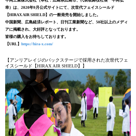
！
平岡工業株式会社（本社：広島県広島市、代表取締役社長 平岡弘
数
幸）は、2020年9月公式サイトにて、次世代フェイスシールド
を
【HIRAX AIR SHIELD】の一般発売を開始しました。
読
中国新聞、広島経済レポート、日刊工業新聞など、50社以上のメディ
み
アに掲載され、大好評となっております。
込
皆様の購入をお待ちしております。
み
【URL】
https://hira-x.com/
中
で
す
【アンリアレイジのバックステージで採用された次世代フェ
イスシールド【HIRAX AIR SHIELD】】