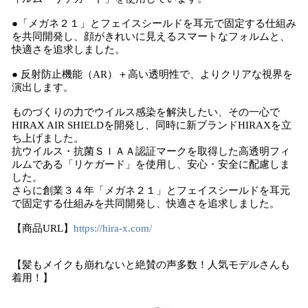
●「メガネ２１」とフェイスシールドを耳元で固定する仕組み
を共同開発し、顔がきれいに見えるスマートなフォルムと、
快適さを追求しました。
● 反射防止機能（AR）＋高い透明性で、よりクリアな視界を
演出します。
ものづくりの力でウイルス感染を解決したい、その一心で
HIRAX AIR SHIELDを開発し、同時に新ブランドHIRAXを立
ち上げました。
抗ウイルス・抗菌ＳＩＡＡ認証マークを取得した高透明フィ
ルムである「リケガード」を使用し、安心・安全に配慮しま
した。
さらに創業３４年「メガネ２１」とフェイスシールドを耳元
で固定する仕組みを共同開発し、快適さを追求しました。
【商品URL】
https://hira-x.com/
【髪もメイクも崩れないと絶賛の声多数！人気モデルさんも
着用！】