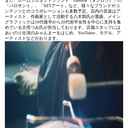
また、ホームプロダクトブランド「Danlow（ダンロウ）」の
「パロサント」、「NFTアート」など、様々なブランドやコ
ンテンツとのコラボレーションも多数予定。店内の音楽はア
ーティスト、作曲家として活動する八木類氏が選曲、メイン
グラフィックは10代後半から20代前半女性を中心に支持を集
めている古塔つみ氏が担当しております。店舗スタッフには
あいのり出演のみゃんまーをはじめ、YouTuber、モデル、ア
ーティストなどがおります。