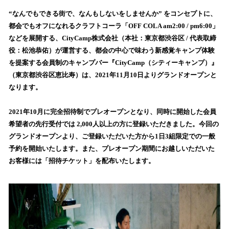
数
を
“なんでもできる街で、なんもしないをしませんか” をコンセプトに、
読
都会でもオフになれるクラフトコーラ「OFF COLA am2:00 / pm6:00」
み
などを展開する、CityCamp株式会社（本社：東京都渋谷区 / 代表取締
込
役：松池恭佑）が運営する、都会の中心で味わう新感覚キャンプ体験
み
を提案する会員制のキャンプバー『CityCamp（シティーキャンプ）』
中
で
（東京都渋谷区恵比寿）は、2021年11月10日よりグランドオープンと
す
なります。
2021年10月に完全招待制でプレオープンとなり、同時に開始した会員
希望者の先行受付では 2,000人以上の方に登録いただきました。今回の
グランドオープンより、ご登録いただいた方から1日3組限定での一般
予約を開始いたします。また、プレオープン期間にお越しいただいた
お客様には「招待チケット」を配布いたします。