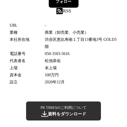
フォロー
RSS
URL
-
業種
商業（卸売業、小売業）
本社所在地
渋谷区恵比寿南１丁目13番地3号 GOLD3
階
電話番号
050-3503-5616
代表者名
松池恭佑
上場
未上場
資本金
100万円
設立
2020年12月
PR TIMESのご利用について
資料をダウンロード