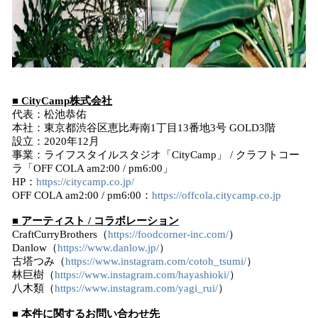
■ CityCamp株式会社
代表：松池恭佑
本社：東京都渋谷区恵比寿南1丁目13番地3号 GOLD3階
設立：2020年12月
事業：ライフスタイルスタジオ「CityCamp」 / クラフトコー
ラ「OFF COLA am2:00 / pm6:00」
HP：
https://citycamp.co.jp/
OFF COLA am2:00 / pm6:00：
https://offcola.citycamp.co.jp
■ アーティスト / コラボレーション
CraftCurryBrothers（
https://foodcorner-inc.com/
）
Danlow（
https://www.danlow.jp/
）
古塔つみ（
https://www.instagram.com/cotoh_tsumi/
）
林巨樹（
https://www.instagram.com/hayashioki/
）
八木類（
https://www.instagram.com/yagi_rui/
）
■ 本件に関するお問い合わせ先