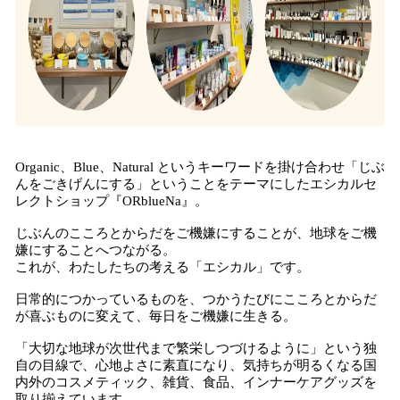
Organic、Blue、Natural というキーワードを掛け合わせ「じぶ
んをごきげんにする」ということをテーマにしたエシカルセ
レクトショップ『ORblueNa』。
じぶんのこころとからだをご機嫌にすることが、地球をご機
嫌にすることへつながる。
これが、わたしたちの考える「エシカル」です。
日常的につかっているものを、つかうたびにこころとからだ
が喜ぶものに変えて、毎日をご機嫌に生きる。
「大切な地球が次世代まで繁栄しつづけるように」という独
自の目線で、心地よさに素直になり、気持ちが明るくなる国
内外のコスメティック、雑貨、食品、インナーケアグッズを
取り揃えています。