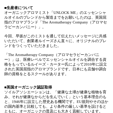
■生産者について
オーガニックアロマミスト「UNLOCK ME」のエッセンシャ
ルオイルのブレンドから製造までをお願いしたのは、英国屈
指のアロマブランド「The Aromatherapy Company（アロマセ
ラピーカンパニー）」。
今回、早坂がこのミストを通して伝えたいメッセージに共感
いただいて、創業者ルイーズさん直々に、オリジナルのブレ
ンドをつくっていただきました。
「The Aromatherapy Company（アロマセラピーカンパニ
ー）」は、医療レベルでエッセンシャルオイルを調合する資
格をもっているルイーズ・カーター氏によって2010年に設立
された英国屈指のアロマブランドです。日本にも店舗や調合
師の資格をとるスクールがあります。
■英国オーガニック認証取得
ソイルアソシエーションは、「健康な土壌が健康な植物を育
み、それが健康なからだを生んでいく」という基本理念のも
と、1946年に設立した歴史ある機関です。EU規則やそのほか
の国内基準と比較しても、より条件の厳しい基準を設けると
ともに、オーガニックの普及にも大きく貢献しています。