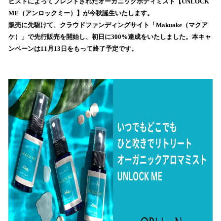
数
ピストによってブレンドされたオーガニックボディミスト【UNLOCK
を
ME（アンロックミー）】が今秋誕生いたします。
読
販売に先駆けて、クラウドファンディングサイト「Makuake（マクア
み
ケ）」で先行販売を開始し、初日に300%達成をいたしました。本キャ
込
ンペーンは11月13日をもって終了予定です。
み
中
で
す