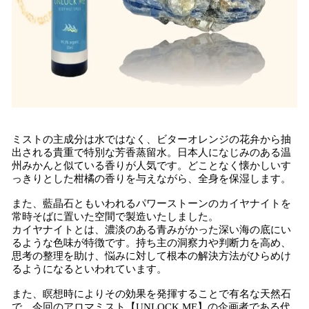
ミストの主成分は水ではなく、ビターオレンジの花弁から抽
出される貴重で特別な芳香蒸留水。日本人になじみのある温
州みかんと似ている香りが人気です。どことなく懐かしいす
っきりとした柑橘の香りを与えながら、全身を保湿します。
また、藍晶石ともいわれるパワーストーンのカイヤナイトを
常時そばに置いた空間で製造いたしました。
カイヤナイトとは、濃淡のある青みがかった深い海の底にい
るような色味が特徴です。持ち主の洞察力や判断力を高め、
思考の整理を助け、悩みに対して根本の解決方法がひらめけ
るようになるといわれています。
また、瞑想時によりその効果を発揮することで有名な天然石
で、今回のアロマミスト【UNLOCK ME】の企画者である代