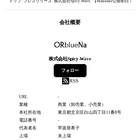
トップ
プレスリリース
株式会社Spicy Wave
【Makuake公開初日で
会社概要
株式会社Spicy Wave
0
フォロワー
フォロー
RSS
URL
-
業種
商業（卸売業、小売業）
本社所在地
東京都文京区白山四丁目11番8号
電話番号
-
代表者名
早坂亜希子
上場
未上場