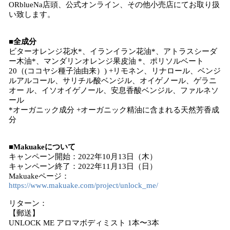
ORblueNa店頭、公式オンライン、その他小売店にてお取り扱
い致します。
■全成分
ビターオレンジ花水*、イランイラン花油*、アトラスシーダ
ー木油*、マンダリンオレンジ果皮油 *、ポリソルベート
20（(ココヤシ種子油由来）) +リモネン、リナロール、ベンジ
ルアルコール、サリチル酸ベンジル、オイゲノール、ゲラニ
オー ル、イソオイゲノール、安息香酸ベンジル、ファルネソ
ール
*オーガニック成分 +オーガニック精油に含まれる天然芳香成
分
■Makuakeについて
キャンペーン開始：2022年10月13日（木）
キャンペーン終了：2022年11月13日（日）
Makuakeページ：
https://www.makuake.com/project/unlock_me/
リターン：
【郵送】
UNLOCK ME アロマボディミスト 1本〜3本