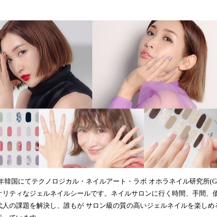
み
込
み
中
で
す
15年韓国にてテクノロジカル・ネイルアート・ラボ オホラネイル研究所(GLL
オリティなジェルネイルシールです。ネイルサロンに行く時間、手間、
代人の課題を解決し、誰もが サロン級の質の高いジェルネイルを楽しめ