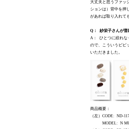
大丈夫と思うファッ
ションは）背中を押
があれば取り入れて
Q： 紗栄子さんが
A： ひとつに絞れ
ので、こういうビビ
いただきました。
商品概要：
（左）CODE: ND-117 
MODEL: N MU