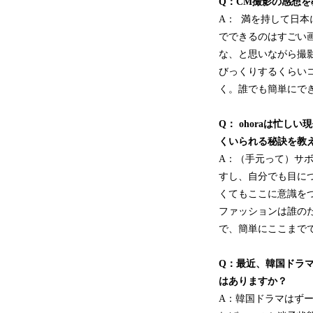
Q：CM撮影の感想を
A： 満を持して日
でできるのはすごい
な、と思いながら撮
びっくりするくらい
く。誰でも簡単にで
Q： ohoraは忙
くいられる秘訣を教
A：（手元って）サ
すし、自分でも目に
くてもここに意識を
ファッションは誰の
で、簡単にここまで
Q：最近、韓国ドラ
はありますか？
A：韓国ドラマはず