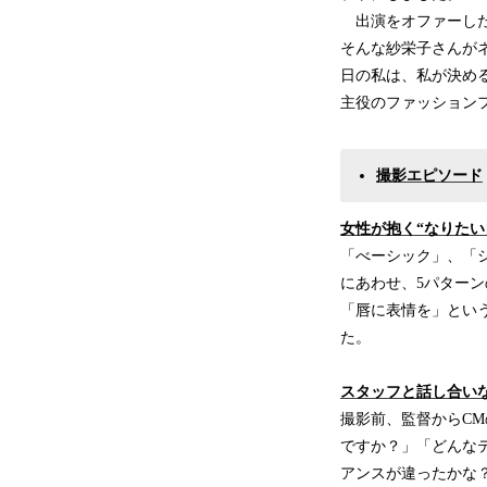
出演をオファーした
そんな紗栄子さんが
日の私は、私が決め
主役のファッション
撮影エピソード
女性が抱く“なりたい
「べーシック」、「シ
にあわせ、5パター
「唇に表情を」とい
た。
スタッフと話し合い
撮影前、監督からC
ですか？」「どんな
アンスが違ったかな