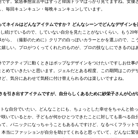
態です。緊急事態宣言中はずっと韓国ドラマばっかり見てますね。女優
し、毎回キュンキュン・毎晩キュンキュンしています。
とってネイルはどんなアイテムですか？ どんなシーンでどんなデザインを
年し続けているので、していない自分を見たことがないくらい。もう20
事がら、（撮影のために）クリアの白っぽいカラーとかを選ぶので、こ
に嬉しい。プロがつくってくれたのものが、プロの技なしにできるのは
外でアクティブに動くときはポップなデザインをつけたいですしお仕事の
まとめていきたいと思います。ジェルだとある程度、この期間はこのデ
けど、気分にあわせて気軽に付け替えられるのは楽しいですよね。
らしさを引き出すアイテムですが、自分らしくあるために紗栄子さんが心
ットな自分でいたい。どんなことにも、ちょっとした幸せをちゃんと拾
が咲いているとか、子どもが何かひとつできたことに対しても喜べる自
って、パニックになっちゃうこともあるんですけど、なるべくフラット
、本当にファッションが自分を助けてくれると思っていて、どんなに緊