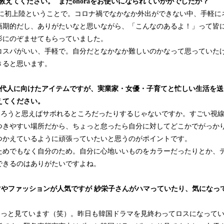
教えてください。 またohoraをお使いになられていかがでしたか？
本に初上陸ということで。コロナ禍でなかなか外出ができない中、手軽に
画期的だし、ありがたいなと思いながら、「こんなのあるよ！」って皆
影にのぞませてもらっていました。
コスパがいい、手軽で。自分だとなかなか難しいのかなって思っていた
きると思います。
しい現代人に向けたアイテムですが、実業家・女優・子育てと忙しい生活を
えてください。
ボろうと思えばサボれるところだったりするじゃないですか。すごい視
つきやすい場所だから、ちょっと怠ったら自分に対してどこかでがっか
つかえているように頑張っていたいと思うのがポイントです。
ためでもなく自分のため。自分に心地いいものをカラーだったりとか、
できるのはありがたいですよね。
マやファッションが人気ですが 紗栄子さんがハマっていたり、気になっ
ーっと見ています（笑）。昨日も韓国ドラマを見終わってロスになって