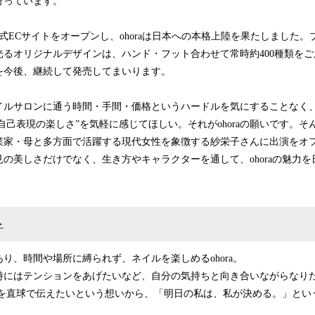
行っています。
公式ECサイトをオープンし、ohoraは日本への本格上陸を果たしました
るオリジナルデザインは、ハンド・フット合わせて常時約400種類をご
を今後、継続して発売してまいります。
ルサロンに通う時間・手間・価格というハードルを気にすることなく
“自己表現の楽しさ”を気軽に感じてほしい。それがohoraの願いです。
家・母と多方面で活躍する現代女性を象徴する紗栄子さんに出演をオファ
の美しさだけでなく、生き方やキャラクターを通して、ohoraの魅力
ト
、時間や場所に縛られず、ネイルを楽しめるohora。
時にはテンションをあげたいなど、自分の気持ちと向き合いながらなり
魅力を直球で伝えたいという想いから、「明日の私は、私が決める。」と