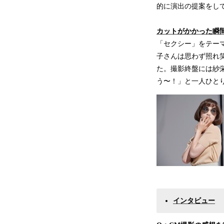
的に演出の提案をし
カットがかかった瞬
「セクシー」をテー
子さんは思わず照れ
た。撮影終盤には紗
う〜！」と一人ひと
インタビュー