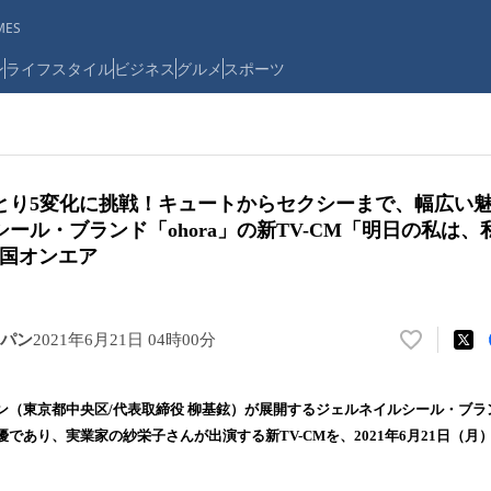
ES
ン
ライフスタイル
ビジネス
グルメ
スポーツ
とり5変化に挑戦！キュートからセクシーまで、幅広い
ール・ブランド「ohora」の新TV-CM「明日の私は
り全国オンエア
パン
2021年6月21日 04時00分
い
い
ね
（東京都中央区/代表取締役 柳基鉉）が展開するジェルネイルシール・ブランド
！
であり、実業家の紗栄子さんが出演する新TV-CMを、2021年6月21日（
数
を
読