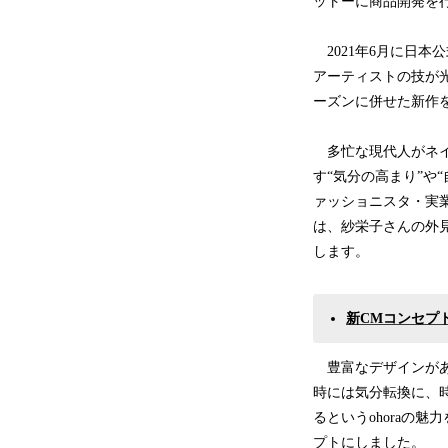
ットーに商品開発を
2021年6月に日本
アーティストの技が光
ーズンに併せた新作
多忙な現代人がネイ
す“気分の高まり”や
ァッショニスタ・実業
は、紗栄子さんの外見
します。
新CMコンセプ
豊富なデザインがあり
時には気分転換に、
るというohoraの
プトにしました。