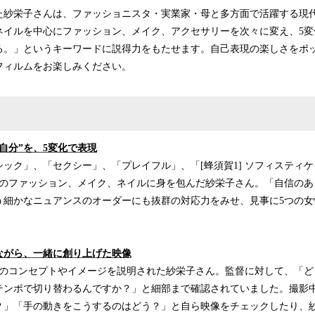
紗栄子さんは、ファッショニスタ・実業家・母と多方面で活躍する現
ネイルを中心にファッション、メイク、アクセサリーを次々に変え、5変
る。」というキーワードに説得力をもたせます。自己表現の楽しさをポ
フィルムをお楽しみください。
自分”を、5変化で表現
ック」、「セクシー」、「プレイフル」、「[蜂須賀1] ソフィスティケ
ンのファッション、メイク、ネイルに身を包んだ紗栄子さん。「自信のあ
う細かなニュアンスのオーダーにも抜群の対応力をみせ、見事に5つの女
ながら、一緒に創り上げた映像
Mのコンセプトやイメージを説明された紗栄子さん。監督に対して、「ど
テンポで切り替わるんですか？」と細部まで確認されていました。撮影
？」「手の動きをこうするのはどう？」と自ら映像をチェックしたり、