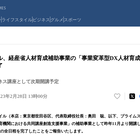
ES
ン
ライフスタイル
ビジネス
グルメ
スポーツ
ル、経産省人材育成補助事業の「事業変革型DX人材育
了
ジネス講座として次期開講予定
023年2月28日 13時00分
い
い
ね
イル（本店：東京都世田谷区、代表取締役社長：奥田 聡、以下、プライム
！
育機関における共同講座創造支援事業」の補助事業として昨年11月より開講
数
」の全日程を完了したことをご報告いたします。
を
読