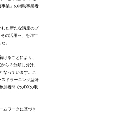
援事業」の補助事業者
かした新たな講座のプ
とその活用～」を昨年
した。
着けることにより、
究から３分類に分け、
となっています。こ
ースドラーニング型研
参加者間でのDXの取
ームワークに基づき