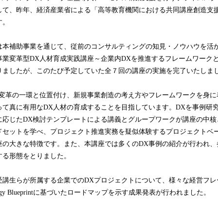
して、昨年、経済産業省による「高等教育機関における共同講座創造支
す。
は本補助事業を通じて、従前のコンサルティングの知見・ノウハウを活
事業変革型DX人材育成実践講座～企業内DXを推進するフレームワーク
おりましたが、このたび予定していた全７回の講座の実施を完了いたしま
業変革の一環と位置付け、新規事業創造の考え方やフレームワークを身に
って真に有用なDX人材の育成することを目指しています。DXを事例研
に応じたDX検討テンプレートによる講義とグループワークが講座の中核
ドセットを学べ、プロジェクト推進実務を疑似体験するプロジェクトベ
座の大きな特徴です。また、本講座では多くのDX事例の紹介が行われ、
する形態をとりました。
受講生らが所属する企業でのDXプロジェクトについて、様々な経営フレ
trategy Blueprintに基づいたロードマップを示す成果発表が行われました。