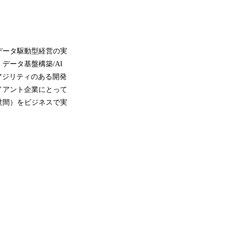
データ駆動型経営の実
ータ基盤構築/AI
アジリティのある開発
イアント企業にとって
世間）をビジネスで実