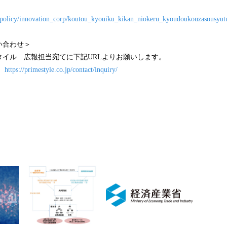
p/policy/innovation_corp/koutou_kyouiku_kikan_niokeru_kyoudoukouzasousyut
い合わせ＞
タイル 広報担当宛てに下記URLよりお願いします。
】
https://primestyle.co.jp/contact/inquiry/