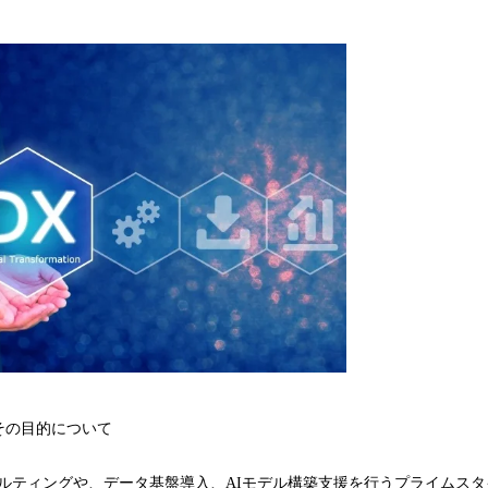
み
込
み
中
で
す
その目的について
サルティングや、データ基盤導入、AIモデル構築支援を行うプライムス