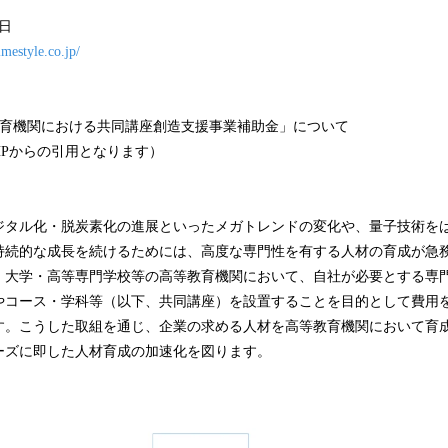
8日
imestyle.co.jp/
教育機関における共同講座創造支援事業補助金」について
HPからの引用となります）
ジタル化・脱炭素化の進展といったメガトレンドの変化や、量子技術を
持続的な成長を続けるためには、⾼度な専⾨性を有する⼈材の育成が急
、⼤学・⾼等専⾨学校等の⾼等教育機関において、自社が必要とする専
やコース・学科等（以下、共同講座）を設置することを目的として費用
す。こうした取組を通じ、企業の求める人材を高等教育機関において育
ーズに即した⼈材育成の加速化を図ります。