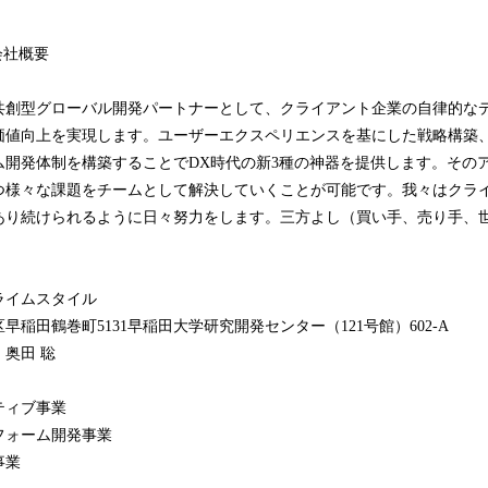
会社概要
共創型グローバル開発パートナーとして、クライアント企業の自律的な
価値向上を実現します。ユーザーエクスペリエンスを基にした戦略構築、デ
ム開発体制を構築することでDX時代の新3種の神器を提供します。その
つ様々な課題をチームとして解決していくことが可能です。我々はクラ
あり続けられるように日々努力をします。三方よし（買い手、売り手、
ライムスタイル
稲田鶴巻町5131早稲田大学研究開発センター（121号館）602-A
奥田 聡
ティブ事業
フォーム開発事業
事業