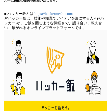
ルーム機能の提供を開始いたします。
読
み
■ ハッカー飯とは
https://hackermeshi.com/
込
🍕ハッカー飯は、技術や知識でアイデアを形にする人々(=ハ
み
ッカー)が、ご飯を囲むような気軽さで、語り合い、教え合
中
い、繋がれるオンラインプラットフォームです。
で
す