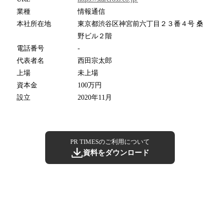
業種
情報通信
本社所在地
東京都渋谷区神宮前六丁目２３番４号 桑
野ビル２階
電話番号
-
代表者名
西田宗太郎
上場
未上場
資本金
100万円
設立
2020年11月
PR TIMESのご利用について
資料をダウンロード