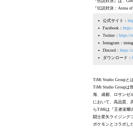
『伝説対決』は、Goog
『伝説対決：Arena 
公式サイト：
htt
Facebook：
https
Twitter：
https://
Instagram：instag
Discord：
https:/
ダウンロード：
TiMi Studio Group
TiMi Studio
海、成都、ロサンゼル
において、高品質、高
らTiMiは『王者栄耀(Hono
闘士星矢ライジングコス
ポケモンとコラボした