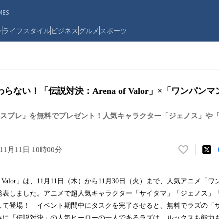
ES
ン
ライフスタイル
ビジネス
グルメ
スポーツ
らない！「伝説対決：Arena of Valor」×「ワンパ
スプレ」を無料でプレゼント！人気キャラクター「ジェノス」や
年11月11日 10時00分
い
い
ね
 of Valor」は、11月11日（木）から11月30日（火）まで、人気アニメ
！
発表しました。アニメで超人気キャラクター「サイタマ」「ジェノス」
数
を
して登場！ イベント期間中にタスクを完了させると、無料でラズの「
読
みに「伝説対決」の人気ヒーローの一人であるラズは、ルックスも能力