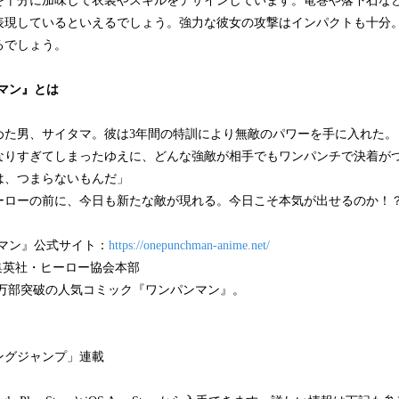
を十分に加味して衣装やスキルをデザインしています。竜巻や落下石な
表現しているといえるでしょう。強力な彼女の攻撃はインパクトも十分
るでしょう。
マン』とは
めた男、サイタマ。彼は3年間の特訓により無敵のパワーを手に入れた。
なりすぎてしまったゆえに、どんな強敵が相手でもワンパンチで決着が
は、つまらないもんだ」
ーローの前に、今日も新たな敵が現れる。今日こそ本気が出せるのか！
ンマン』公式サイト：
https://onepunchman-anime.net/
集英社・ヒーロー協会本部
00万部突破の人気コミック『ワンパンマン』。
ングジャンプ」連載