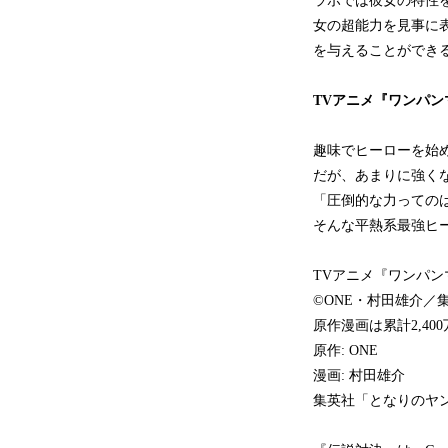
ラボでは彼女の特性
女の超能力を見事に
を与えることができ
TVアニメ『ワンパン
趣味でヒーローを始
だが、あまりに強く
「圧倒的な力っての
そんな平熱系最強ヒ
TVアニメ『ワンパ
©ONE・村田雄介／
原作漫画は累計2,4
原作: ONE
漫画: 村田雄介
集英社「となりのヤ