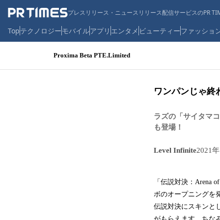
プレスリリース・ニュースリリース配信サービスのPR TIM
Top
テクノロジー
モバイル
アプリ
エンタメ
ビューティー
ファッショ
Proxima Beta PTE.Limited
ワンパンじゃ終わ
ラズの「サイタマコ
も登場！
Level Infinite
2021
「伝説対決：Arena
ボのオープニングを
伝説対決にスキンと
がもらえます。ちな