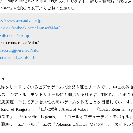
le Play StoreとiOS App Storeから入手できます。詳しい情報は下
of Valor』の詳細は以下よりご覧ください。
ps://www.arenaofvalor.jp
://www.facebook.com/ArenaofValor/
twitter.com/aov_jp
ram.com/arenaofvalor/
/discord.gg/ArenaofValor
https://bit.ly/3mB2nLb
とは？
 Groupは世界をリードしているビデオゲームの開発＆運営チームです。中国の
ス、シアトル、モントリオールにも拠点があります。TiMiは、さまざ
忠実度、そしてアクセス性の高いゲームを作ることを目指しています。2
r of Kings) 』、『伝説対決：Arena of Valor』、『Contra Returns、Spe
モ』、『CrossFire: Legends』、『コールオブデューティ：モバイ
戦略チームバトルゲームの『Pokémon UNITE』などのヒットタイト