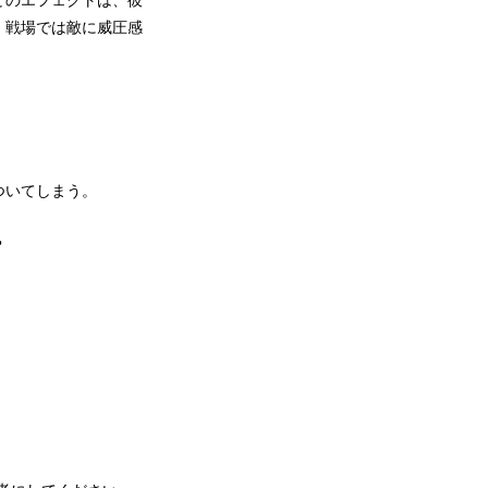
どのエフェクトは、彼
。戦場では敵に威圧感
ついてしまう。
？