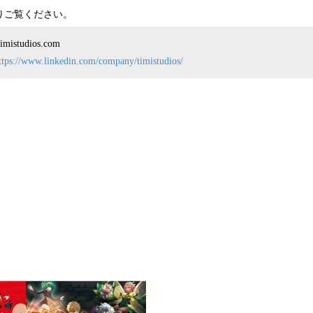
よりご覧ください。
mistudios.com
ttps://www.linkedin.com/company/timistudios/