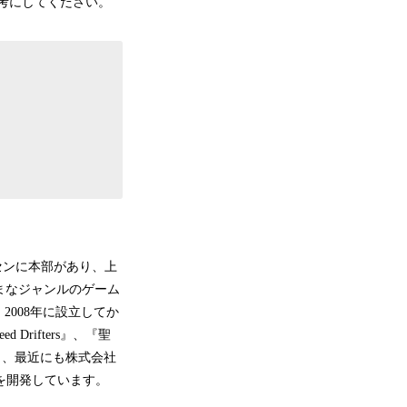
記も参考にしてください。
深センに本部があり、上
まなジャンルのゲーム
008年に設立してか
ed Drifters』、『聖
ル』、最近にも株式会社
ルを開発しています。