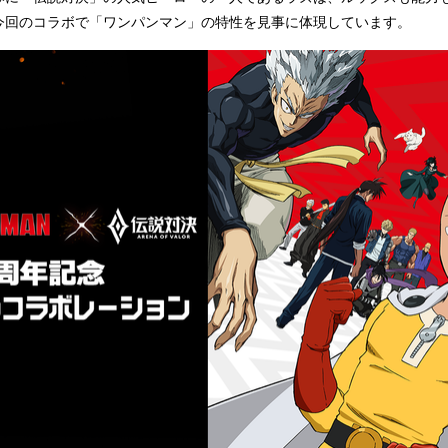
み
今回のコラボで「ワンパンマン」の特性を見事に体現しています。
込
み
中
で
す