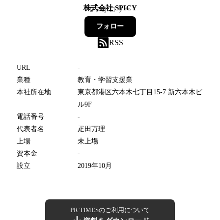
株式会社 SPICY
5
フォロワー
フォロー
RSS
URL
-
業種
教育・学習支援業
本社所在地
東京都港区六本木七丁目15-7 新六本木ビ
ル9F
電話番号
-
代表者名
疋田万理
上場
未上場
資本金
-
設立
2019年10月
PR TIMESのご利用について