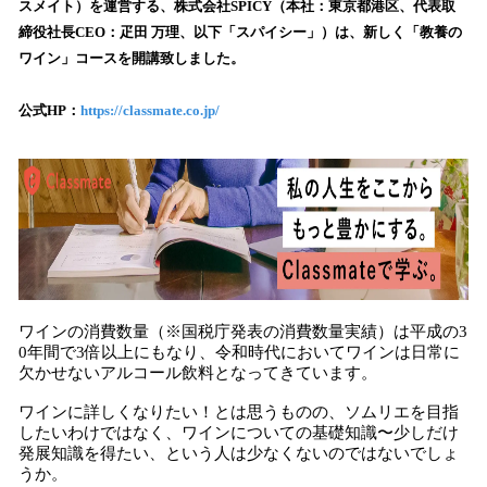
数
スメイト）を運営する、株式会社SPICY（本社：東京都港区、代表取
を
締役社長CEO：疋田 万理、以下「スパイシー」）は、新しく「教養の
読
ワイン」コースを開講致しました。
み
込
公式HP：
https://classmate.co.jp/
み
中
で
す
ワインの消費数量（※国税庁発表の消費数量実績）は平成の3
0年間で3倍以上にもなり、令和時代においてワインは日常に
欠かせないアルコール飲料となってきています。
ワインに詳しくなりたい！とは思うものの、ソムリエを目指
したいわけではなく、ワインについての基礎知識〜少しだけ
発展知識を得たい、という人は少なくないのではないでしょ
うか。