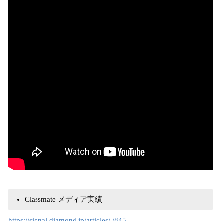
Classmate メディア実績
https://signal.diamond.jp/articles/-/845