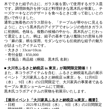
木でできた組子の上に、ガラス板を置いて使用するガラス皿
です。調理師免許を持つほど料理好きな黒木氏が発案し、チ
ーズケーキなどのデザートを食べるときに使って欲しいとの
思いで作りました。
通常は無着色のガラス部分を、「テーブルが華やかに見える
ように」という黒木氏のアイデアでオレンジの色付きガラス
に初挑戦。色味も、複数の候補の中から、黒木氏がこだわっ
て選定しました。柄は、組子の基本であり魔除けの意味も持
つ「麻の葉」柄を採用。モダンながらも伝統的な組子の魅力
が詰まったアイテムです。
・大きさ：33cm×10cm
・寄付金額：¥50,000
・付属品：商品箱（桐箱、黒木氏 名刺）
■ 大川市ふるさと納税店 in 東京」が期間限定開催！！
また、本コラボアイテムを含む、ふるさと納税返礼品の展示
イベント「大川家具ふるさと納税店 in東京」を、12月8日
（水）、9日（木）の2日間限定で、大川家具の事業者である
モーブル 東京ショールームにて開催。
黒木氏コラボアイテムの実物を初展示いたします。
【展示イベント「大川家具ふるさと納税店 in東京」概要】
・日程 ：2021年12月8日（水）、9日（木）の2日間限定