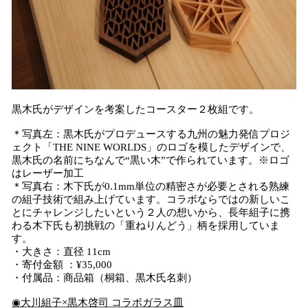
黒木氏がデザインを考案したコースター２枚組です。
＊写真左：黒木氏がプロデュースする九州の魅力発信プロジ
ェクト「THE NINE WORLDS」のロゴを模したデザインで、
黒木氏の名前にちなんで“黒い木”で作られています。※ロゴ
はレーザー加工
＊写真右：木下氏が0.1mm単位の精密さが必要とされる熟練
の組子技術で組み上げています。コラボならではの新しいこ
とにチャレンジしたいという２人の想いから、長年組子に携
わる木下氏も初挑戦の「重ねりんどう」柄を採用していま
す。
・大きさ：直径 11cm
・寄付金額 ：¥35,000
・付属品：商品箱（桐箱、黒木氏名刺）
◉大川組子×黒木啓司 コラボガラス皿