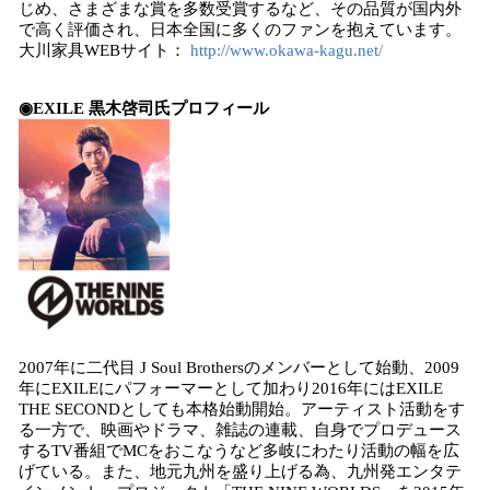
じめ、さまざまな賞を多数受賞するなど、その品質が国内外
で高く評価され、日本全国に多くのファンを抱えています。
大川家具WEBサイト：
http://www.okawa-kagu.net/
◉EXILE 黒木啓司氏プロフィール
2007年に二代目 J Soul Brothersのメンバーとして始動、2009
年にEXILEにパフォーマーとして加わり2016年にはEXILE
THE SECONDとしても本格始動開始。アーティスト活動をす
る一方で、映画やドラマ、雑誌の連載、自身でプロデュース
するTV番組でMCをおこなうなど多岐にわたり活動の幅を広
げている。また、地元九州を盛り上げる為、九州発エンタテ