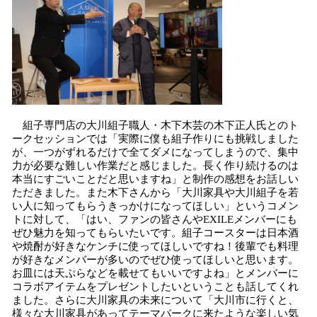
組子専門店の大川組子職人・木下木芸の木下正人氏とのト
ークセッションでは「実際に僕も組子作りにも挑戦しました
が、一つがずれるだけで全てダメになってしまうので、集中
力が必要な難しい作業だと感じました。長く作り続けるのは
本当にすごいことだと思いますね」と制作の感想をお話しい
ただきました。また木下さんから「大川家具や大川組子を若
い人に知ってもらうきっかけになってほしい」というコメン
トに対して、「はい、ファンの皆さんやEXILEメンバーにも
ぜひ魅力を知ってもらいたいです。組子コースターは日本酒
や焼酎が好きなケンチに使ってほしいですね！後輩でも料理
が好きなメンバーが多いのでぜひ使ってほしいと思います。
お皿には天ぷらなどを載せてもいいですよね」とメンバーに
コラボアイテムをプレゼントしたいということも話してくれ
ました。さらに大川家具の未来について「大川市に行くと、
様々な大川家具があってテーマパークに来たような楽しい気