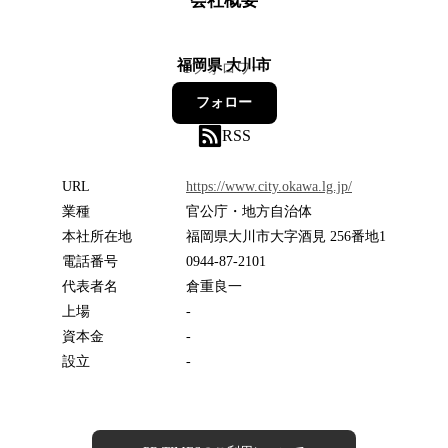
会社概要
福岡県 大川市
1
フォロワー
フォロー
RSS
URL
https://www.city.okawa.lg.jp/
業種
官公庁・地方自治体
本社所在地
福岡県大川市大字酒見 256番地1
電話番号
0944-87-2101
代表者名
倉重良一
上場
-
資本金
-
設立
-