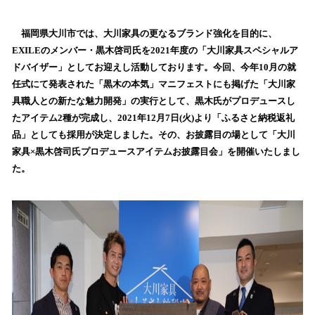
い
ね
！
福岡県大川市では、大川家具の更なるブランド強化を目的に、
数
EXILEのメンバー・黒木啓司氏を2021年度の「大川家具スペシャルア
を
ドバイザー」としてお迎えし活動しております。今回、今年10月の就
読
任式にて発表された「黒木の本気」マニフェストにも掲げた「大川家
み
具職人との新たな魅力開発」の実行として、黒木氏がプロデュースし
込
たアイテム2種が完成し、2021年12月7日(火)より「ふるさと納税返礼
み
品」としても採用が決定しました。その、お披露目の場として「大川
中
で
家具×黒木啓司氏プロデュースアイテムお披露目会」を開催いたしまし
す
た。