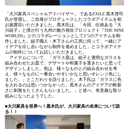
「大川家具スペシャルアドバイザー」 であるEXILE 黒木啓司
氏が登壇し、ご自身がプロデュースしたコラボアイテムを初
お披露目いただきました。黒木氏は、「今回、伝統ある『大
川組子』と僕が行う九州の魅力発信プロジェクト『THE NINE
WORLDS』とのコラボレーションとして2つのアイテムを制
作しました。組子職人・木下さんの工房に伺って、一緒にア
イデアを出し合いながら制作を進めました」とコラボアイテ
ムの制作についてお話しいただきました。
アイテムについて、「ガラス皿は、組子と透明なガラスを
組み合わせたお皿で、デザートや和菓子を置きたいと思って
デザインしました。色は、様々なものとの組み合わせを考
え、様々なものに一番合いやすいかなと思いオレンジ色にし
ました。」とこだわりを語りました。木下氏は「ガラスに色
を入れるのは思いつかなかった。黒木さんのアイデアの斬新
さに刺激をたくさんもらいました。」と述べ、有意義な取り
組みになったようでした。
■大川家具を世界へ！黒木氏が、大川家具の未来について語
る！！