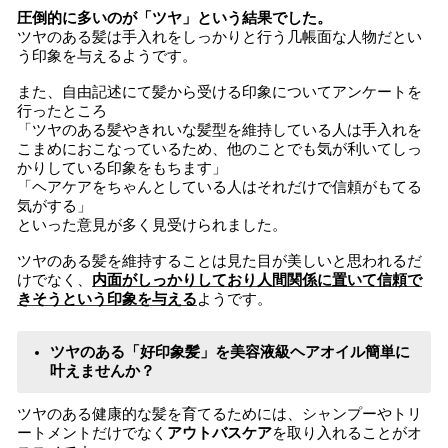
圧倒的に多いのが「ツヤ」という結果でした。
ツヤのある髪は手入れをしっかりと行う几帳面な人物だとい
う印象を与えるようです。
また、自由記述にて髪から受ける印象についてアンケートを
行ったところ
「ツヤのある髪やきれいな髪型を維持している人は手入れを
こまめにおこなっているため、他のことでも気が利いてしっ
かりしている印象をもちます」
「ヘアケアをちゃんとしている人はそれだけで信頼がもてる
気がする」
といった意見が多く見受けられました。
ツヤのある髪を維持することは見た目が美しいと思われるだ
けでなく、
内面がしっかりしており人間関係に置いて信頼で
きそうという印象を与える
ようです。
ツヤのある「好印象髪」を美容液級ヘアオイル簡単に
叶えませんか？
ツヤのある健康的な髪を育てるためには、シャンプーやトリ
ートメントだけでなく
アウトバスケア
を取り入れることがオ