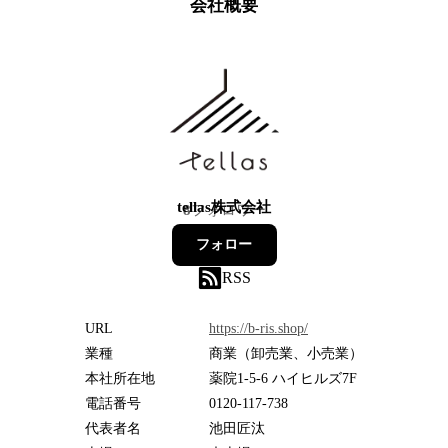
会社概要
tellas株式会社
8
フォロワー
フォロー
RSS
URL
https://b-ris.shop/
業種
商業（卸売業、小売業）
本社所在地
薬院1-5-6 ハイヒルズ7F
電話番号
0120-117-738
代表者名
池田匠汰