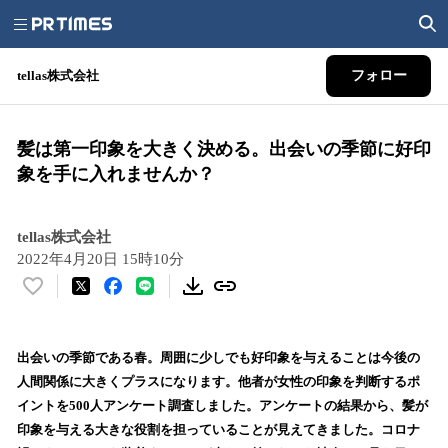
tellas株式会社
フォロー
髪は第一印象を大きく決める。出会いの季節に好印
象を手に入れませんか？
tellas株式会社
2022年4月20日 15時10分
い
い
ね
！
出会いの季節である春。周囲に少しでも好印象を与えることは今後の
数
人間関係に大きくプラスになります。他者が女性の印象を判断するポ
を
イントを500人アンケート調査しました。アンケートの結果から、髪が
読
印象を与える大きな役割を担っていることが見えてきました。コロナ
み