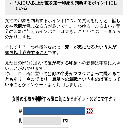
2人に1人以上が髪を第一印象を判断するポイントにし
ている
女性の印象を判断するポイントについて質問を行うと、
話し
方
や
表情
が気になる方が多いです。いわゆる「ふるまい」部
分の印象に与えるインパクトは大きいことがこのデータから
分かりますね。
そしてもう一つ特徴的なのは
「髪」が気になるという人が
50％以上存在すること
です。
見た目の部分において髪が与える印象への影響は非常に大き
いことがわかります。
特にコロナ禍に置いては
顔の半分がマスクによって隠れるこ
ともあり、今までより一層髪への意識というものは高まって
いる
ことがアンケートより判明しました。