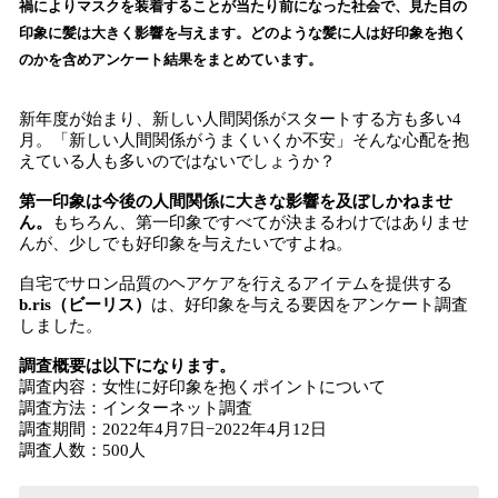
禍によりマスクを装着することが当たり前になった社会で、見た目の
込
印象に髪は大きく影響を与えます。どのような髪に人は好印象を抱く
み
のかを含めアンケート結果をまとめています。
中
で
す
新年度が始まり、新しい人間関係がスタートする方も多い4
月。「新しい人間関係がうまくいくか不安」そんな心配を抱
えている人も多いのではないでしょうか？
第一印象は今後の人間関係に大きな影響を及ぼしかねませ
ん。
もちろん、第一印象ですべてが決まるわけではありませ
んが、少しでも好印象を与えたいですよね。
自宅でサロン品質のヘアケアを行えるアイテムを提供する
b.ris（ビーリス）
は、好印象を与える要因をアンケート調査
しました。
調査概要は以下になります。
調査内容：女性に好印象を抱くポイントについて
調査方法：インターネット調査
調査期間：2022年4月7日−2022年4月12日
調査人数：500人