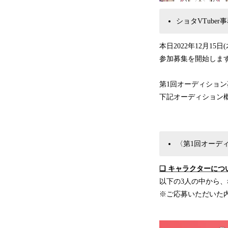
ショタVTuber
本日2022年12月15日
参加募集を開始しま
第1回オーディション募集期
下記オーディション
〈第1回オーデ
❏ キャラクターにつ
以下の3人の中から
※ご応募いただいた