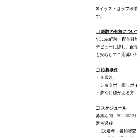
※イラストはラフ段
す。
❏ 経験の有無につい
VTuber経験・配信
デビューに際し、配
も安心してご応募い
❏ 応募条件
・16歳以上
・ショタボ・癒しボ
・夢や目標がある方
❏ スケジュール
募集期間：2022年12月15
選考過程：
・1次選考：書類審査