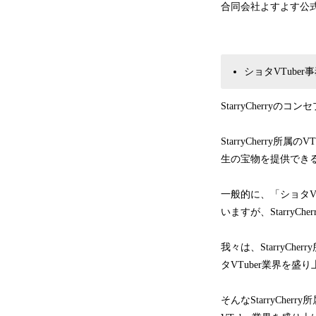
合同会社よすよす公式Tw
ショタVTuber事
StarryCherry
StarryCherr
生の宝物を提供できるよ
一般的に、「ショタV
いますが、Starry
我々は、StarryCh
タVTuber業界を
そんなStarryCh