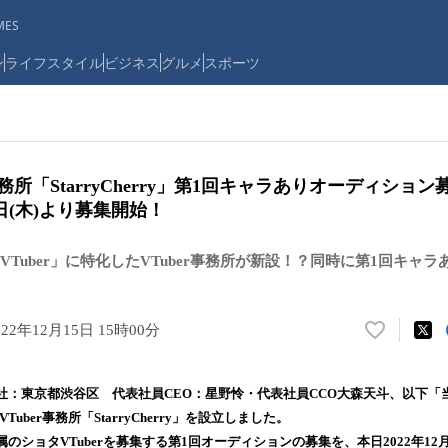
ES
ン
ライフスタイル
ビジネス
グルメ
スポーツ
事務所「StarryCherry」第1回キャラありオーディショ
15日(木)より募集開始！
Tuber」に特化したVTuber事務所が新設！？同時に第1回キャ
022年12月15日 15時00分
い
い
ね
社：東京都渋谷区 代表社員CEO：星野怜・代表社員CCO大森天斗、以下「
！
Tuber事務所「StarryCherry」を設立しました。
数
ry所属のショタVTuberを募集する第1回オーディションの募集を、本日2022年12月1
を