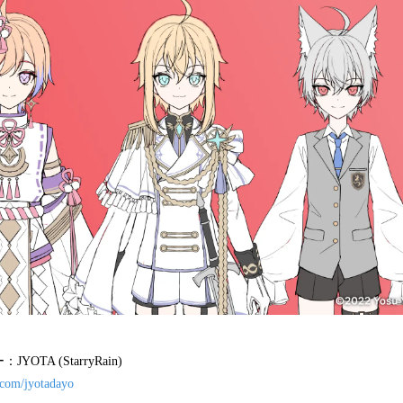
TA (StarryRain)
r.com/jyotadayo