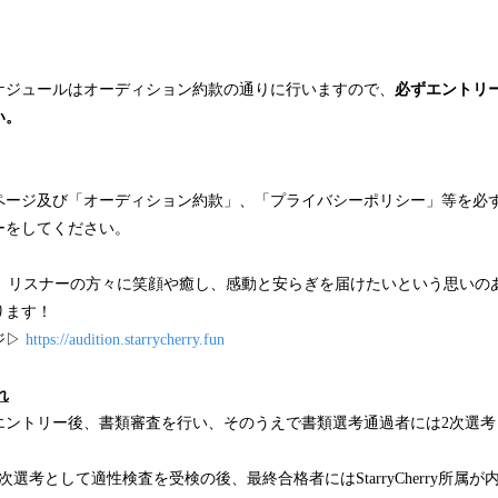
ケジュールはオーディション約款の通りに行いますので、
必ずエントリ
い。
ページ及び「オーディション約款」、「プライバシーポリシー」等を必
ーをしてください。
して、リスナーの方々に笑顔や癒し、感動と安らぎを届けたいという思い
ります！
ジ▷
https://audition.starrycherry.fun
れ
エントリー後、書類審査を行い、そのうえで書類選考通過者には2次選考
選考として適性検査を受検の後、最終合格者にはStarryCherry所属が