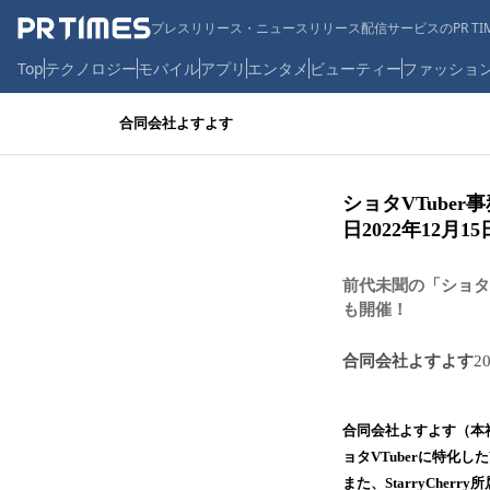
プレスリリース・ニュースリリース配信サービスのPR TIM
Top
テクノロジー
モバイル
アプリ
エンタメ
ビューティー
ファッショ
合同会社よすよす
ショタVTuber
日2022年12月
前代未聞の「ショタV
も開催！
合同会社よすよす
2
合同会社よすよす（本
ョタVTuberに特化したV
また、StarryCher