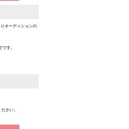
キャラありオーディションの
までです。
ください。