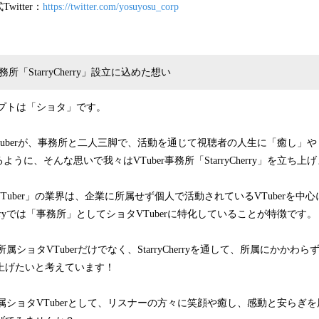
itter：
https://twitter.com/yosuyosu_corp
務所「StarryCherry」設立に込めた想い
のコンセプトは「ショタ」です。
y所属のVTuberが、事務所と二人三脚で、活動を通じて視聴者の人生に「癒し
うに、そんな思いで我々はVTuber事務所「StarryCherry」を立ち上
Tuber」の業界は、企業に所属せず個人で活動されているVTuberを中
Cherryでは「事務所」としてショタVTuberに特化していることが特徴です。
erry所属ショタVTuberだけでなく、StarryCherryを通して、所属にかか
盛り上げたいと考えています！
erry所属ショタVTuberとして、リスナーの方々に笑顔や癒し、感動と安ら