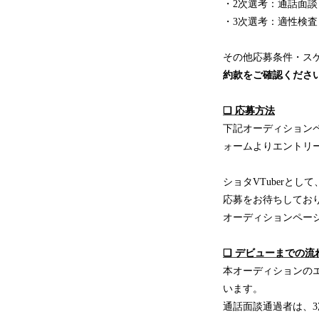
・2次選考：通話面談
・3次選考：適性検査
その他応募条件・ス
約款をご確認くださ
❏ 応募方法
下記オーディション
ォームよりエントリ
ショタVTuberと
応募をお待ちしてお
オーディションペー
❏ デビューまでの流
本オーディションの
います。
通話面談通過者は、3次