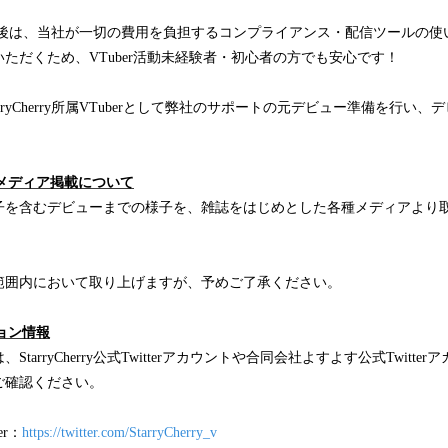
ry所属内定後は、当社が一切の費用を負担するコンプライアンス・配信ツールの
ただくため、VTuber活動未経験者・初心者の方でも安心です！
rryCherry所属VTuberとして弊社のサポートの元デビュー準備を行い
メディア掲載について
子を含むデビューまでの様子を、雑誌をはじめとした各種メディアより
範囲内において取り上げますが、予めご了承ください。
ョン情報
tarryCherry公式Twitterアカウントや合同会社よすよす公式Twitt
ご確認ください。
ter：
https://twitter.com/StarryCherry_v