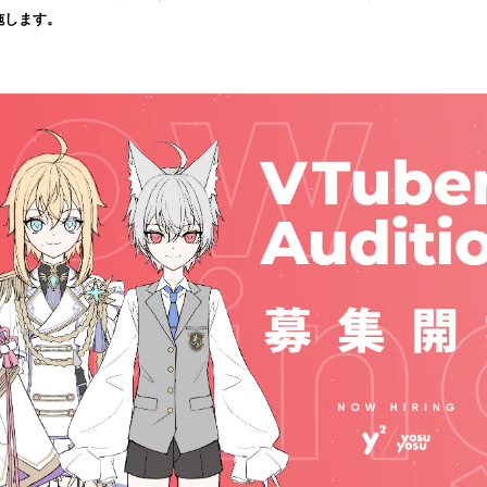
読
施します。
み
込
み
中
で
す