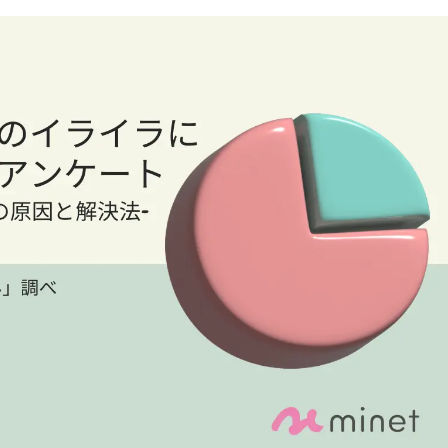
込
み
中
で
す