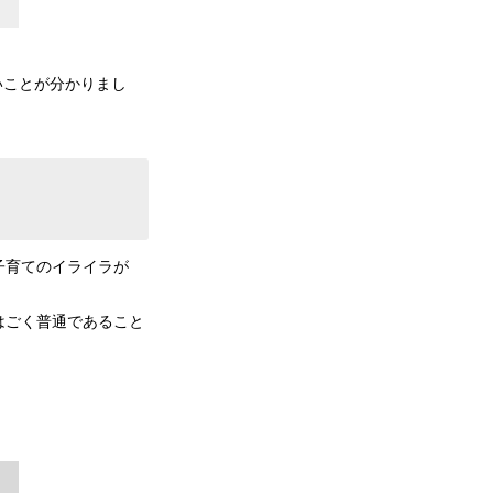
いことが分かりまし
子育てのイライラが
はごく普通であること