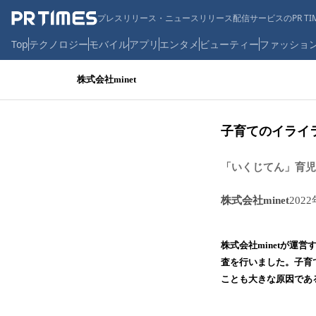
プレスリリース・ニュースリリース配信サービスのPR TIM
Top
テクノロジー
モバイル
アプリ
エンタメ
ビューティー
ファッショ
株式会社minet
子育てのイライ
「いくじてん」育児
株式会社minet
202
株式会社minetが運
査を行いました。子育
ことも大きな原因であ