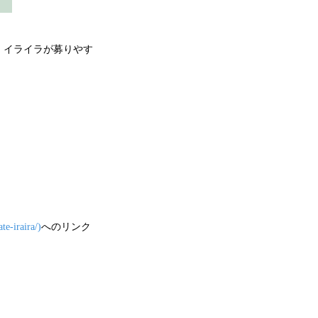
、イライラが募りやす
te-iraira/)
へのリンク