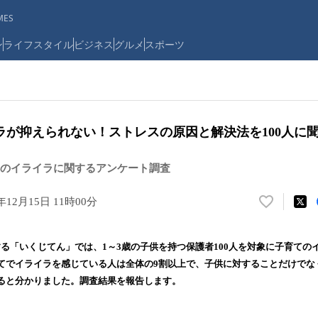
ES
ン
ライフスタイル
ビジネス
グルメ
スポーツ
ラが抑えられない！ストレスの原因と解決法を100人に
のイライラに関するアンケート調査
2年12月15日 11時00分
い
い
ね
営する「いくじてん」では、1～3歳の子供を持つ保護者100人を対象に子育て
！
てでイライラを感じている人は全体の9割以上で、子供に対することだけでな
数
ると分かりました。調査結果を報告します。
を
読
み