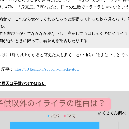
」47%、「身支度」31%などと、日々の生活でイライラしやすいとい
偏食で、これなら食べてくれるだろうと頑張って作った物を見るなり、
れる
ても遊びたがってなかなか寝ないし、注意してもはしゃぐのにイライラ
間がないときに限って、着替えを拒否したりする
つけに1時間以上かかると答えた人も多く、思い通りに進まないことでス
。
た記事：
https://194ten.com/supponkomachi-stop/
の原因は子供だけではない