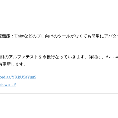
変機能：Unityなどのプロ向けのツールがなくても簡単にアバ
能のアルファテストを今後行なっていきます。詳細は、Avatownの
時更新します。
iscord.gg/YXkU5aYuuS
vatown_JP