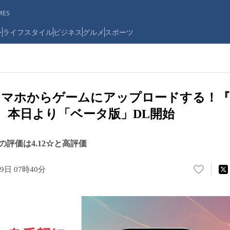
ES
ン
ライフスタイル
ビジネス
グルメ
スポーツ
マホからゲームにアップロードする！『Av
app』、本日より「ベータ版」DL開始
評価は4.12☆と高評価
9日 07時40分
い
い
ね
！
数
を