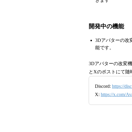
きます
開発中の機能
3Dアバターの改
能です。
3Dアバターの改変機
とXのポストにて随
Discord:
https://d
X:
https://x.com/A