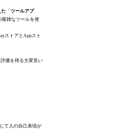
えた
「
ツールアプ
どの複雑なツールを使
。
ayストアとAppスト
な評価を得る大変良い
通じて人の自己表現が