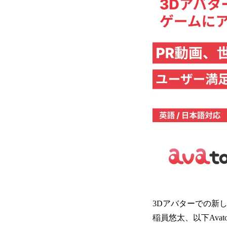
3Dアバターでの新しい
稲員悠太、以下Ava