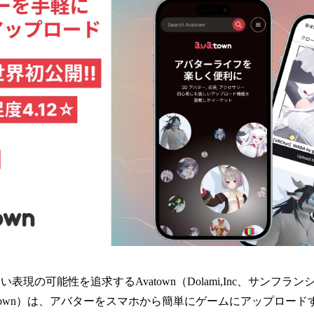
読
み
込
み
中
で
す
表現の可能性を追求するAvatown（Dolami,Inc、サンフ
town）は、アバターをスマホから簡単にゲームにアップロードする