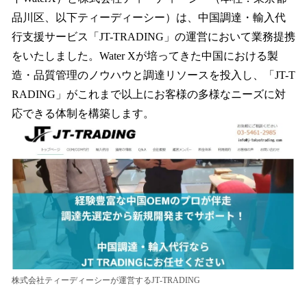
を
品川区、以下ティーディーシー）は、中国調達・輸入代
読
み
行支援サービス「JT-TRADING」の運営において業務提携
込
をいたしました。Water Xが培ってきた中国における製
み
造・品質管理のノウハウと調達リソースを投入し、「JT-T
中
で
RADING」がこれまで以上にお客様の多様なニーズに対
す
応できる体制を構築します。
株式会社ティーディーシーが運営するJT-TRADING