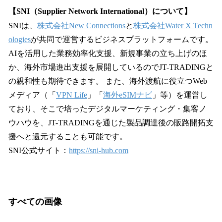
【SNI（Supplier Network International）について】
SNIは、
株式会社New Connections
と
株式会社Water X Techn
ologies
が共同で運営するビジネスプラットフォームです。
AIを活用した業務効率化支援、新規事業の立ち上げのほ
か、海外市場進出支援を展開しているのでJT-TRADINGと
の親和性も期待できます。 また、海外渡航に役立つWeb
メディア（「
VPN Life
」「
海外eSIMナビ
」等）を運営し
ており、そこで培ったデジタルマーケティング・集客ノ
ウハウを、JT-TRADINGを通じた製品調達後の販路開拓支
援へと還元することも可能です。
SNI公式サイト：
https://sni-hub.com
すべての画像