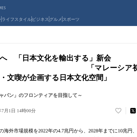
ES
ン
ライフスタイル
ビジネス
グルメ
スポーツ
へ 「日本文化を輸出する」新会
「マレーシア初の十
・文喫が企画する日本文化空間」
ジャパン」のフロンティアを目指して～
年7月1日 14時00分
い
い
ね
外市場規模を2022年の4.7兆円から、2028年までに10兆円、2
！