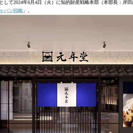
数
として2024年6月4日（火）に知的財産戦略本部（本部長：岸
を
ャパン戦略
」。
読
み
込
み
中
で
す