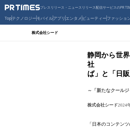
プレスリリース・ニュースリリース配信サービスのPR TIM
Top
テクノロジー
モバイル
アプリ
エンタメ
ビューティー
ファッショ
株式会社シード
静岡から世界
社 
ば」と「日販
～「新たなクール
株式会社シード
2024
「日本のコンテンツの海