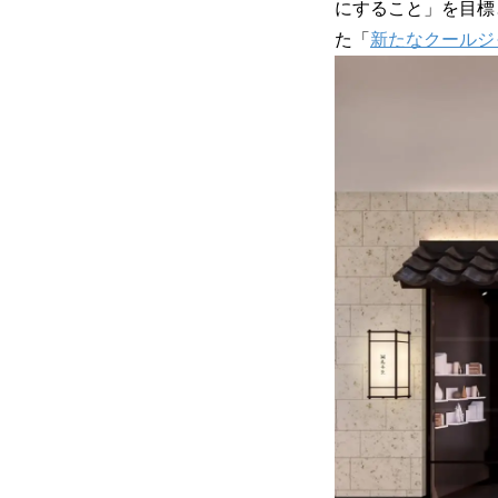
にすること」を目標
た「
新たなクールジ