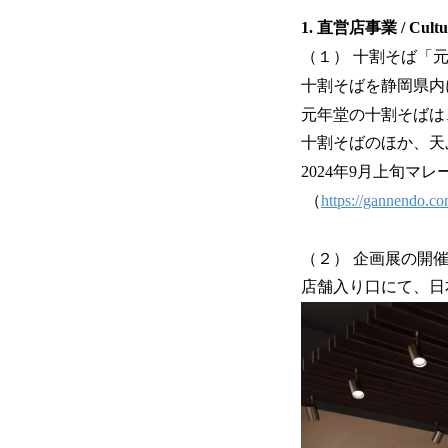
1. 直営店事業 / Cultur
（１） 十割そば「
十割そばを静岡県内
元年堂の十割そばは
十割そばのほか、天
2024年9月上旬マ
（
https://gannendo.co
（２） 企画展の開
店舗入り口にて、日