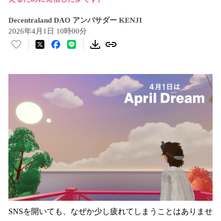
Decentraland DAO アンバサダー KENJI
2026年4月1日 10時00分
い
い
ね
！
数
を
読
み
込
み
中
で
す
SNSを開いても、なぜか少し疲れてしまうことはありませ