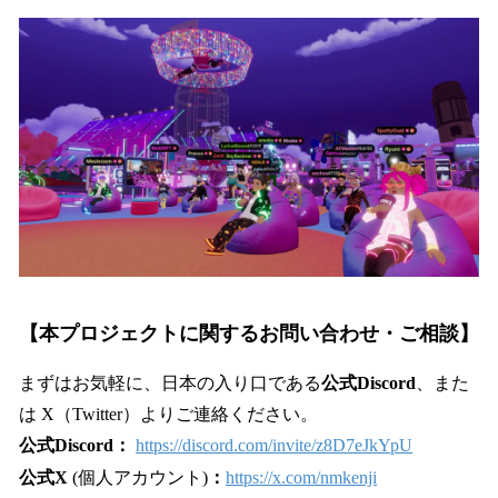
【本プロジェクトに関するお問い合わせ・ご相談】
まずはお気軽に、日本の入り口である
公式Discord
、また
は X（Twitter）よりご連絡ください。
公式Discord：
https://discord.com/invite/z8D7eJkYpU
公式X
(個人アカウント)
：
https://x.com/nmkenji