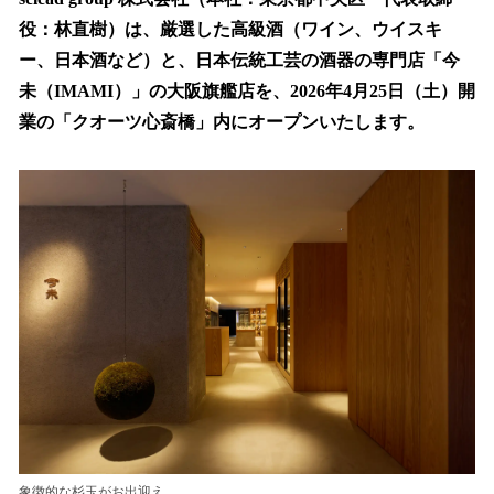
数
役：林直樹）は、厳選した高級酒（ワイン、ウイスキ
を
ー、日本酒など）と、日本伝統工芸の酒器の専門店「今
読
み
未（IMAMI）」の大阪旗艦店を、2026年4月25日（土）開
込
業の「クオーツ心斎橋」内にオープンいたします。
み
中
で
す
象徴的な杉玉がお出迎え