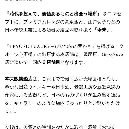
『時代を超えて、価値あるものと出会う場所』
をコンセ
プトに、プレミアムレンジの高級酒と、江戸切子などの
日本伝統工芸による酒器の逸品を取り扱う
「今未」
。
『BEYOND LUXURY～ひとつ先の豊かさ』を掲げる「ク
オーツ心斎橋」に出店する本店舗は、銀座店、GinzaNovo
店に次いで、
国内３店舗目
となります。
本大阪旗艦店
は、これまでで最も広い売場面積となり、
希少な国産ウイスキーや日本酒、老舗工房や新進気鋭の
作家による酒器など、日本のものづくりが生み出す逸品
を、ギャラリーのような店内でゆったりとご覧いただけ
ます。
今後は、美酒との時間をゆたかに彩る「酒肴（おつま