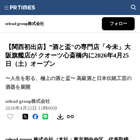
selead group株式会社
フォロー
【関西初出店】”酒と盃"の専門店「今未」大
阪旗艦店が クオーツ心斎橋内に2026年4月25
日（土）オープン
〜人生を彩る、極上の酒と盃〜 高級酒と日本伝統工芸の
酒器を展開
selead group株式会社
2026年4月22日 11時00分
い
い
ね
！
selead group 株式会社（本社：東京都中央区 代表取締