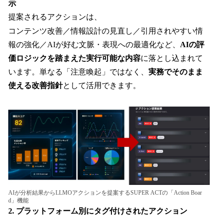
示
提案されるアクションは、
コンテンツ改善／情報設計の見直し／引用されやすい情
報の強化／AIが好む文脈・表現への最適化など、
AIの評
価ロジックを踏まえた実行可能な内容
に落とし込まれて
います。単なる「注意喚起」ではなく、
実務でそのまま
使える改善指針
として活用できます。
AIが分析結果からLLMOアクションを提案するSUPER ACTの「Action Boar
d」機能
2. プラットフォーム別にタグ付けされたアクション