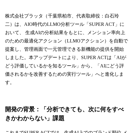
い
ね
！
株式会社プラッタ（千葉県柏市、代表取締役：白石玲
数
二）は、AIO時代のLLMO分析ツール「SUPER ACT」に
を
おいて、 生成AIの分析結果をもとに、メンション率向上
読
み
のための最適化アクション（LLMOアクション）を自動で
込
提案し、管理画面で一元管理できる新機能の提供を開始
み
しました。本アップデートにより、SUPER ACTは「AIが
中
で
どう評価しているかを知るツール」から、「AIにどう評
す
価されるかを改善するための実行ツール」へと進化しま
す。
開発の背景：「分析できても、次に何をすべ
きかわからない」課題
これまでSUPER ACTでは、生成AI上でのブランド順位 メ