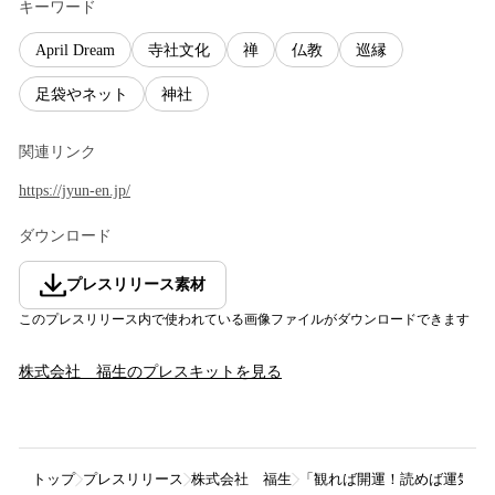
キーワード
April Dream
寺社文化
禅
仏教
巡縁
足袋やネット
神社
関連リンク
https://jyun-en.jp/
ダウンロード
プレスリリース素材
このプレスリリース内で使われている画像ファイルがダウンロードできます
株式会社 福生
のプレスキットを見る
トップ
プレスリリース
株式会社 福生
「観れば開運！読めば運気アッ