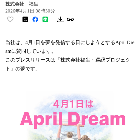
株式会社 福生
2026年4月1日 08時30分
い
い
ね
！
当社は、4月1日を夢を発信する日にしようとするApril Dre
数
amに賛同しています。
を
このプレスリリースは「株式会社福生・巡縁プロジェク
読
み
ト」の夢です。
込
み
中
で
す