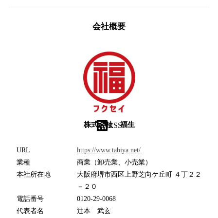
会社概要
株式会社 福生
RSS
URL
https://www.tabiya.net/
業種
商業（卸売業、小売業）
本社所在地
大阪府堺市西区上野芝向ケ丘町 ４丁２２
－２０
電話番号
0120-29-0068
代表者名
辻本 武玄