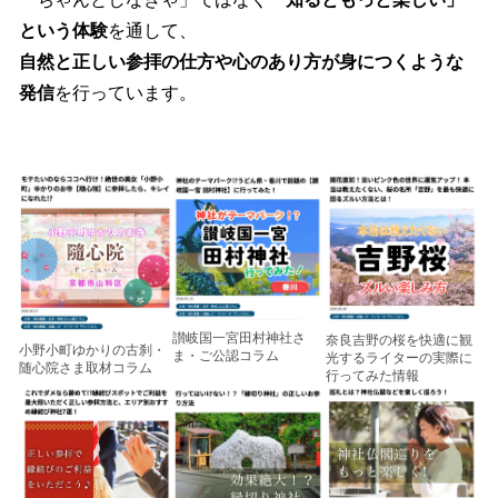
という体験
を通して、
自然と正しい参拝の仕方や心のあり方が身につくような
発信
を行っています。
讃岐国一宮田村神社さ
奈良吉野の桜を快適に観
小野小町ゆかりの古刹・
ま・ご公認コラム
光するライターの実際に
随心院さま取材コラム
行ってみた情報