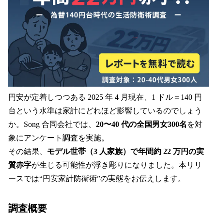
込
み
中
で
す
円安が定着しつつある 2025 年 4 月現在、1 ドル＝140 円
台という水準は家計にどれほど影響しているのでしょう
か。Song 合同会社では、
20〜40 代の全国男女300名
を対
象にアンケート調査を実施。
その結果、
モデル世帯（3 人家族）で年間約 22 万円の実
質赤字
が生じる可能性が浮き彫りになりました。本リリ
ースでは“円安家計防衛術”の実態をお伝えします。
調査概要