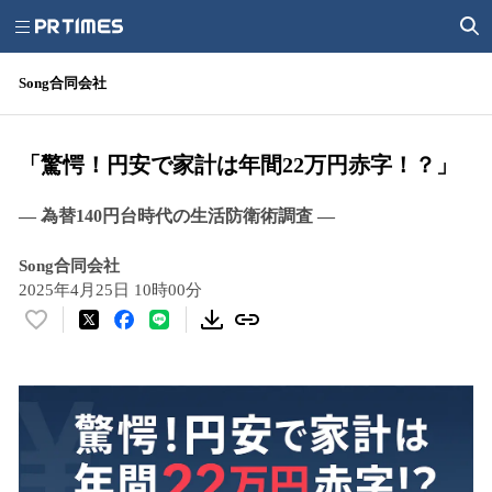
Song合同会社
「驚愕！円安で家計は年間22万円赤字！？」
— 為替140円台時代の生活防衛術調査 —
Song合同会社
2025年4月25日 10時00分
い
い
ね
！
数
を
読
み