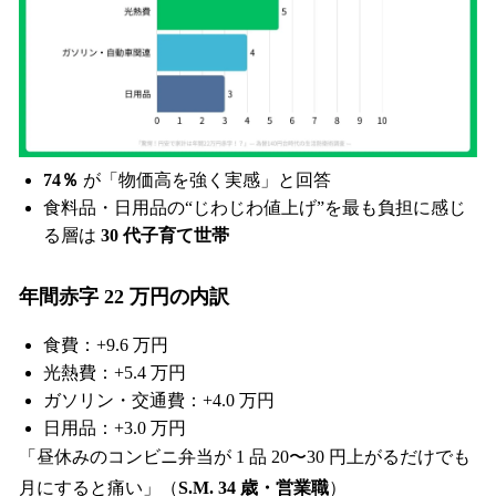
74％
が「物価高を強く実感」と回答
食料品・日用品の“じわじわ値上げ”を最も負担に感じ
る層は
30 代子育て世帯
年間赤字 22 万円の内訳
食費：+9.6 万円
光熱費：+5.4 万円
ガソリン・交通費：+4.0 万円
日用品：+3.0 万円
「昼休みのコンビニ弁当が 1 品 20〜30 円上がるだけでも
月にすると痛い」（
S.M. 34 歳・営業職
）