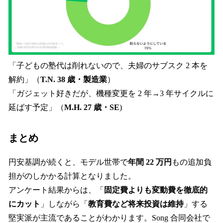
「子どもの塾代は削れないので、夫婦のサブスク 2 本を
解約」（
T.N. 38 歳・製造業
）
「ガジェット好きだが、機種変更を 2 年→3 年サイクルに
延ばす予定」（
M.H. 27 歳・SE
)
まとめ
円安基調が続くと、モデル世帯で
年間 22 万円
もの追加負
担がのしかかる計算となりました。
アンケート結果からは、「
固定費よりも変動費を徹底的
にカット
」しながら「
教育費など将来投資は維持
」する
堅実派が主流であることがわかります。Song 合同会社で