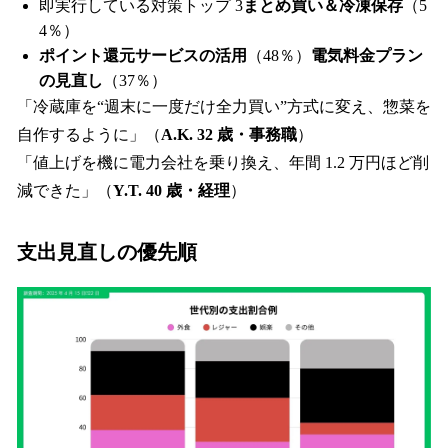
即実行している対策トップ 3
まとめ買い＆冷凍保存
（5
4％）
ポイント還元サービスの活用
（48％）
電気料金プラン
の見直し
（37％）
「冷蔵庫を“週末に一度だけ全力買い”方式に変え、惣菜を
自作するように」（
A.K. 32 歳・事務職
）
「値上げを機に電力会社を乗り換え、年間 1.2 万円ほど削
減できた」（
Y.T. 40 歳・経理
）
支出見直しの優先順