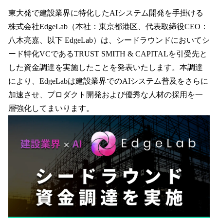
ね
！
東大発で建設業界に特化したAIシステム開発を手掛ける
数
株式会社EdgeLab（本社：東京都港区、代表取締役CEO：
を
八木亮嘉、以下 EdgeLab）は、シードラウンドにおいてシ
読
み
ード特化VCであるTRUST SMITH & CAPITALを引受先と
込
した資金調達を実施したことを発表いたします。本調達
み
により、EdgeLabは建設業界でのAIシステム普及をさらに
中
で
加速させ、プロダクト開発および優秀な人材の採用を一
す
層強化してまいります。