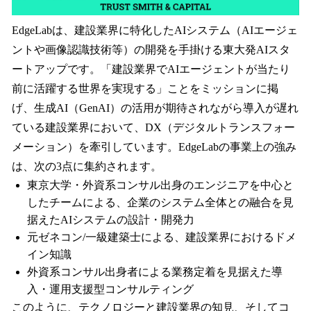
EdgeLabは、建設業界に特化したAIシステム（AIエージェ
ントや画像認識技術等）の開発を手掛ける東大発AIスタ
ートアップです。「建設業界でAIエージェントが当たり
前に活躍する世界を実現する」ことをミッションに掲
げ、生成AI（GenAI）の活用が期待されながら導入が遅れ
ている建設業界において、DX（デジタルトランスフォー
メーション）を牽引しています。EdgeLabの事業上の強み
は、次の3点に集約されます。
東京大学・外資系コンサル出身のエンジニアを中心と
したチームによる、企業のシステム全体との融合を見
据えたAIシステムの設計・開発力
元ゼネコン/一級建築士による、建設業界におけるドメ
イン知識
外資系コンサル出身者による業務定着を見据えた導
入・運用支援型コンサルティング
このように、テクノロジーと建設業界の知見、そしてコ