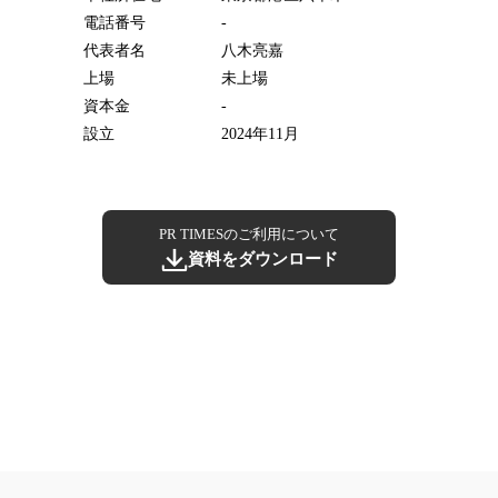
電話番号
-
代表者名
八木亮嘉
上場
未上場
資本金
-
設立
2024年11月
PR TIMESのご利用について
資料をダウンロード