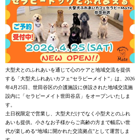
数
を
読
み
込
み
中
で
す
大型犬とのふれあいを通じて心のケアと地域交流を提供
する「大型犬ふれあいカフェ“セラピーメイト”」は、2026
年4月25日、世田谷区の介護施設に併設された地域交流施
設内に「セラピーメイト世田谷店」をオープンいたしま
す。
土日祝限定で営業し、大型犬だけでなく小型犬とのふれ
あいも提供。小さなお子様からご高齢の方まで幅広い世
代が楽しめる“地域に開かれた交流拠点”として運営しま
す。