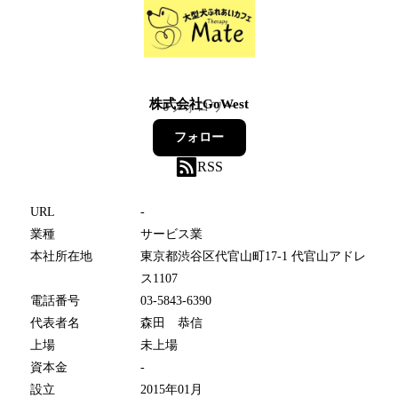
株式会社GoWest
0
フォロワー
フォロー
RSS
URL
-
業種
サービス業
本社所在地
東京都渋谷区代官山町17-1 代官山アドレ
ス1107
電話番号
03-5843-6390
代表者名
森田 恭信
上場
未上場
資本金
-
設立
2015年01月