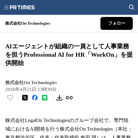
株式会社On Technologies
フォロー
AIエージェントが組織の一員として人事業務
を担うProfessional AI for HR「WorkOn」を提
供開始
株式会社On Technologies
2026年4月21日 13時30分
い
い
ね
！
株式会社LegalOn Technologiesのグループ会社で、専門領
数
域におけるAI開発を行う株式会社On Technologies（本社：
を
東京都渋谷区、代表：代表取締役 角田 望）は、人事業務