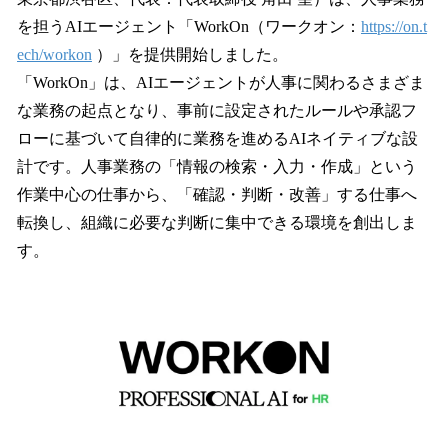
読
み
を担うAIエージェント「WorkOn（ワークオン：
https://on.t
込
ech/workon
）」を提供開始しました。
み
「WorkOn」は、AIエージェントが人事に関わるさまざま
中
で
な業務の起点となり、事前に設定されたルールや承認フ
す
ローに基づいて自律的に業務を進めるAIネイティブな設
計です。人事業務の「情報の検索・入力・作成」という
作業中心の仕事から、「確認・判断・改善」する仕事へ
転換し、組織に必要な判断に集中できる環境を創出しま
す。