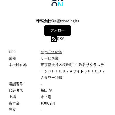
株式会社On Technologies
0
フォロワー
フォロー
RSS
URL
https://on.tech/
業種
サービス業
本社所在地
東京都渋谷区桜丘町1-1 渋谷サクラステ
ージＳＨＩＢＵＹＡサイドＳＨＩＢＵＹ
Ａタワー19階
電話番号
-
代表者名
角田 望
上場
未上場
資本金
1000万円
設立
-