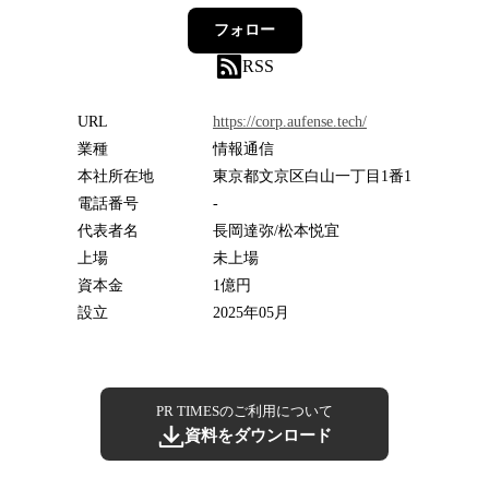
フォロー
RSS
URL
https://corp.aufense.tech/
業種
情報通信
本社所在地
東京都文京区白山一丁目1番1
電話番号
-
代表者名
長岡達弥/松本悦宜
上場
未上場
資本金
1億円
設立
2025年05月
PR TIMESのご利用について
資料をダウンロード