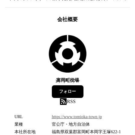
会社概要
富岡町役場
1
フォロワー
フォロー
RSS
URL
https://www.tomioka-town.jp
業種
官公庁・地方自治体
本社所在地
福島県双葉郡富岡町本岡字王塚622-1