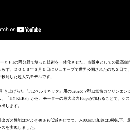
カーとＦ1の両分野で培った技術を一体化させた、市販車としての最高傑作
わらず、２０１３年３月５日にジュネーブで世界公開されたのち３日で
が殺到した超人気モデルです。
で引き上げらた『F12ベルリネッタ』用の6262cc V型12気筒ガソリン
「HY-KERS」から、モーターの最大出力163psが加わることで、システ
み出します。
ガス性能はおよそ40％も低減させつつ、0‐100km/h加速は3秒以下、最高
ンスを実現しました。