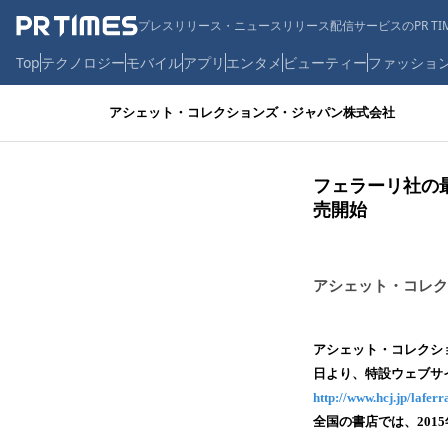
プレスリリース・ニュースリリース配信サービスのPR TIM
Top
テクノロジー
モバイル
アプリ
エンタメ
ビューティー
ファッショ
アシェット・コレクションズ・ジャパン株式会社
フェラーリ社の
売開始
アシェット・コレク
アシェット・コレクショ
日より、特設ウェブサ
http://www.hcj.jp/laferr
全国の書店では、201