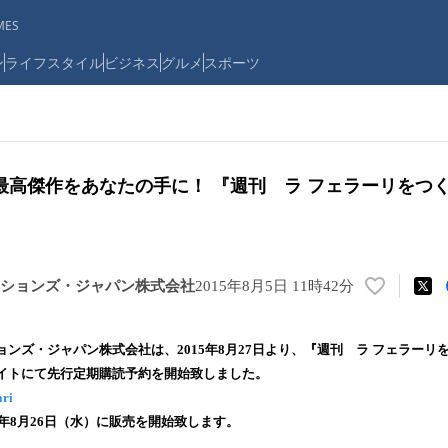
ES
ン
ライフスタイル
ビジネス
グルメ
スポーツ
最高傑作をあなたの手に！ 『週刊 ラ フェラーリをつ
ションズ・ジャパン株式会社
2015年8月5日 11時42分
い
い
ね
ンズ・ジャパン株式会社は、2015年8月27日より、『週刊 ラ フェラーリ
！
イトにて先行定期購読予約を開始致しました。
数
ari
を
読
5年8月26日（水）に販売を開始致します。
み