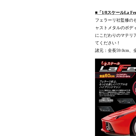
■「1/8スケールLa F
フェラーリ社監修の
ャストメタルのボデ
にこだわりのマテリ
てください！
諸元：全長59.0cm、全高