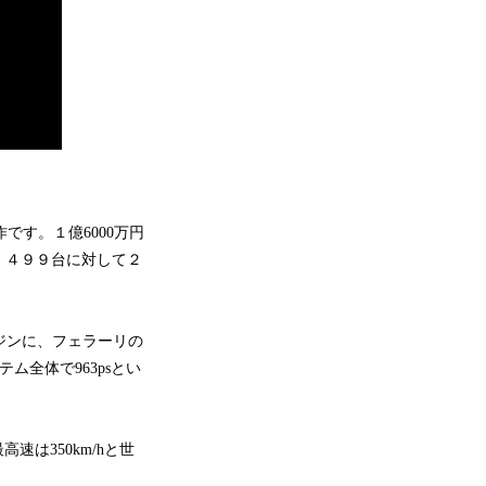
です。１億6000万円
、４９９台に対して２
エンジンに、フェラーリの
ム全体で963psとい
速は350km/hと世