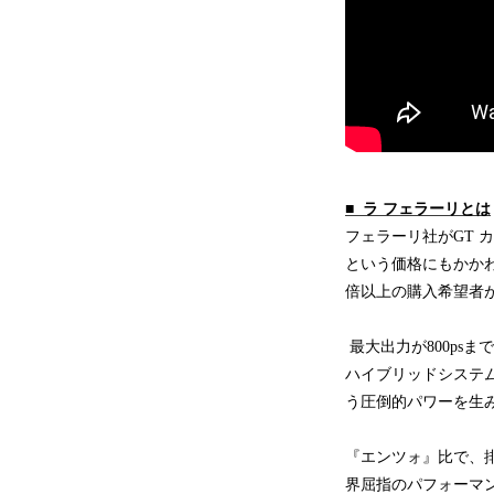
■ ラ フェラーリとは
フェラーリ社がGT 
という価格にもかか
倍以上の購入希望者
最大出力が800psま
ハイブリッドシステム、
う圧倒的パワーを生
『エンツォ』比で、排出
界屈指のパフォーマ