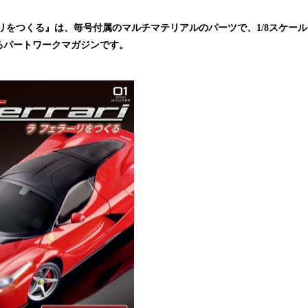
込
み
リをつくる』は、毎号付属のマルチマテリアルのパーツで、1/8スケール、
中
るパートワークマガジンです。
で
す