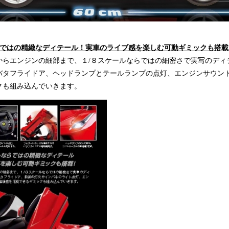
らではの精緻なディテール！実車のライブ感を楽しむ可動ギミックも搭載
からエンジンの細部まで、１/８スケールならではの細密さで実写のディ
バタフライドア、ヘッドランプとテールランプの点灯、エンジンサウン
クも組み込んでいきます。