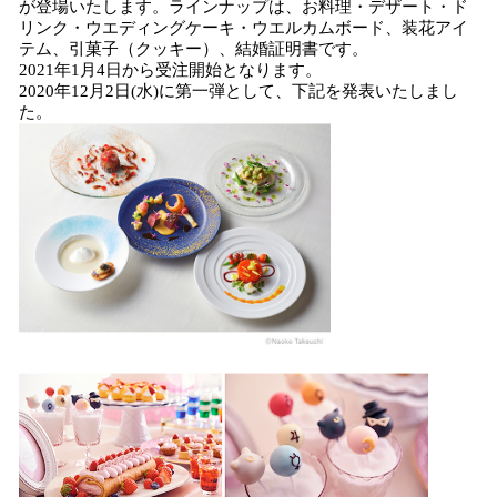
が登場いたします。ラインナップは、お料理・デザート・ド
読
リンク・ウエディングケーキ・ウエルカムボード、装花アイ
み
テム、引菓子（クッキー）、結婚証明書です。
込
2021年1月4日から受注開始となります。
み
2020年12月2日(水)に第一弾として、下記を発表いたしまし
中
た。
で
す