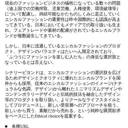
現在のファッションビジネスの犠牲になっている数々の問題
（途上国での労働搾取、児童労働、人権侵害、環境破壊等）
について配慮し、持続可能なかたちのしくみに是正していく
エシカルファッションの重要性は昨今国際的にも認識が高ま
ってきている。日本においてもメディアでの取り扱いも生ま
れ、フェアトレードや素材の配慮がされているエシカルブラ
ンドが複数誕生してきている。
しかし、日本に流通しているエシカルファッションのプロダ
クト、デザインのバラエティはたいへん限定されており、
「ふつうにファッションを楽しむ人たち」の身近な選択肢と
なっているとは言えない。
シナリービヨンドは、エシカルファッションの選択肢を広げ
るためデザインとクオリティに優れたエシカルブランドを国
外からも採用、従来のエシカルファッションのイメージ(ナチ
ュラルな色調、デザイン)から離れたミニマリズムデザインや
コンテンポラリーデザインと伝統的技法を融合したデザイン
等のプロダクトを取り扱い、よりクールなライフスタイルと
してプロデュースし、新しい受容層へのアプローチを狙う。
欲しいから買う、素敵だから売れる、という純粋な購買欲求
をベースにしたEthical choiceを提案する。
■ 各種URL