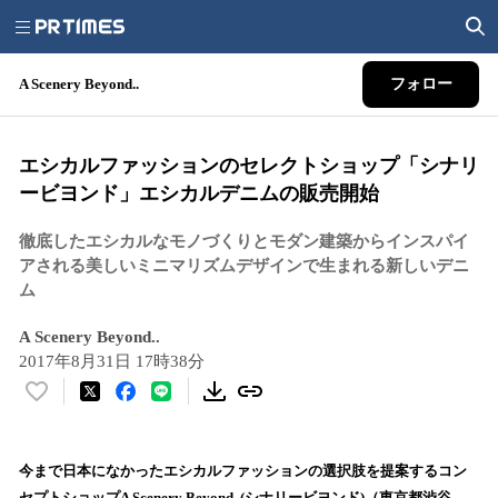
A Scenery Beyond..
フォロー
エシカルファッションのセレクトショップ「シナリ
ービヨンド」エシカルデニムの販売開始
徹底したエシカルなモノづくりとモダン建築からインスパイ
アされる美しいミニマリズムデザインで生まれる新しいデニ
ム
A Scenery Beyond..
2017年8月31日 17時38分
い
い
ね
！
今まで日本になかったエシカルファッションの選択肢を提案するコン
数
セプトショップA Scenery Beyond..(シナリービヨンド)（東京都渋谷