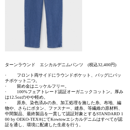
ターンラウンド エシカルデニムパンツ (税込32,400円)
· フロント両サイドにラウンドポケット、バッグにパッ
チポケット二つ。
· 留め金はニッケルフリー。
· 100%フェアトレード認証オーガニックコットン。厚み
は12.5ozのやや軽め。
· 原糸、染色済みの糸、加工処理を施した糸、布地、編
物や、さらにボタン、ファスナー、縫糸、等繊維の原材料、
中間製品、最終製品を一貫して認証対象とするSTANDARD 1
00 by OEKO-TEX®にてKowtowエシカルデニムはすべてが認
証を通し、環境に配慮した生産を行う。