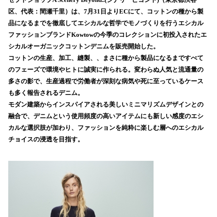
を
区、代表：間瀬千里）は、7月31日よりECにて、コットンの種から製
読
品になるまでを徹底してエシカルな哲学でモノづくりを行うエシカル
み
ファッションブランドKowtowの今季のコレクションに初投入されたエ
込
シカルオーガニックコットンデニムを販売開始した。
み
コットンの生産、加工、縫製、、まさに種から製品になるまですべて
中
で
のフェーズで環境やヒトに誠実に作られる。変わらぬ人気と流通量の
す
多さの影で、生産過程で労働者が深刻な病気や死に至っているケース
も多く報告されるデニム。
モダン建築からインスパイアされる美しいミニマリズムデザインとの
融合で、デニムという使用頻度の高いアイテムにも新しい感度のエシ
カルな選択肢が加わり、ファッションを純粋に楽しむ層へのエシカル
チョイスの浸透を目指す。