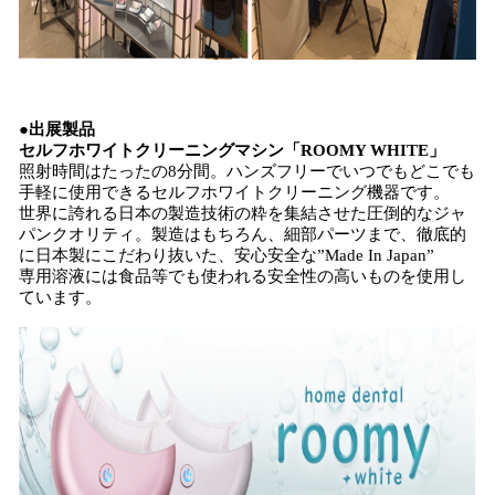
●
出展製品
セルフホワイト
クリーニング
マシン
「
ROOMY WHITE
」
照射時間はたったの8分間。ハンズフリーでいつでもどこでも
手軽に使用できるセルフホワイトクリーニング機器です。
世界に誇れる日本の製造技術の粋を集結させた圧倒的なジャ
パンクオリティ。製造はもちろん、細部パーツまで、徹底的
に日本製にこだわり抜いた、安心安全な”Made In Japan”
専用溶液には食品等でも使われる安全性の高いものを使用し
ています。