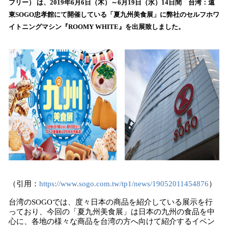
フリー） は、2019年6月6日（木）～6月19日（水）14日間 台湾：遠
読
東SOGO忠孝館にて開催している「夏九州美食展」に弊社のセルフホワ
み
イトニングマシン『ROOMY WHITE』を出展致しました。
込
み
中
で
す
（引用：
https://www.sogo.com.tw/tp1/news/19052011454876
）
台湾のSOGOでは、度々日本の商品を紹介している展示を行
っており、今回の「夏九州美食展」は日本の九州の食品を中
心に、各地の様々な商品を台湾の方へ向けて紹介するイベン