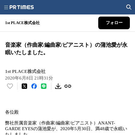
1st PLACE株式会社
フォロー
音楽家（作曲家/編曲家/ピアニスト）の蒲池愛が永
眠いたしました。
1st PLACE株式会社
2020年6月8日 21時31分
い
い
ね
！
各位殿
数
を
弊社所属音楽家（作曲家/編曲家/ピアニスト）ANANT-
読
GARDE EYESの蒲池愛が、2020年5月30日、満48歳で永眠い
み
たしました。