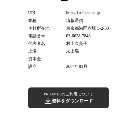
URL
http://1stplace.co.jp
業種
情報通信
本社所在地
東京都港区赤坂 5-2-33
電話番号
03-6628-7848
代表者名
村山久美子
上場
未上場
資本金
-
設立
2004年03月
PR TIMESのご利用について
資料をダウンロード