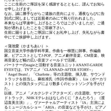
込
ここに生前のご厚誼を深く感謝するとともに、謹んでお知ら
み
せ申し上げます。
なお、誠に勝手ながらご遺族の意向により、通夜ならびに告
中
別式に関しましては近親者のみにて執り行われました。
で
本来ならば早速申し上げるところではございましたが、ご通
す
知が遅れましたことをご容赦下さい。
生前に賜りましたご厚誼に深くお礼申し上げ、失礼ながら書
中にてご挨拶申し上げます。
＜蒲池愛（かまちあい）＞
国立音楽大学作曲学科卒業。作曲を一柳慧に師事。作編曲
家、ピアニストとしてJ-POP、アニメ劇伴音楽、CM音楽、映
画音楽など幅の広い音楽フィールドで活躍。
パートナーのnagieと活動する音楽ユニットANANT-GARDE
EYESでは、TVアニメ「CLANNAD~AFTER STORY~」
「Angel Beats!」「Charlotte」等の主題歌、挿入歌、サウンド
トラックを担当し、麻枝准氏（作詞/作曲家）、Lia（ボーカリ
スト）との強力タッグにより数多くのヒットソングを手がけ
た。
以後、アニメ「メカクシティアクターズ」の主題歌、サウン
ドトラック、NHK Eテレおはなしのくに「きんたろう」（渡
辺直美主演）」、ヴァーチャルアーティスト「IA」主演によ
るミュージカルショー「ARIA」の音楽などを手がけ、ピアノ