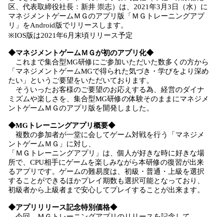
数
区、代表取締役社長：新井 崇志）は、2021年3月3日（水）に
を
マネジメントゲームＭＧのアプリ版「ＭＧトレーニングアプ
読
リ」をAndroid版でリリースします。
み
※IOS版は2021年6月末頃リリース予定
込
み
◆マネジメントゲームＭＧが初のアプリ化◆
中
これまで集合型MG研修にご参加いただいた数多くの方から
で
「マネジメントゲームMGで得られた気づき・学びをより深め
たい」というご要望をいただいております。
す
そういったお客様のご要望のお応えする為、経営のダイナ
ミズムや楽しさを、集合型MG研修の体験そのままにマネジメ
ントゲームＭＧのアプリ版を開発しました。
◆MGトレーニングアプリ概要◆
複数の参加者が一堂に会してゲーム対戦を行う「マネジメ
ントゲームＭＧ」に対し、
「ＭＧトレーニングアプリ」は、個人が好きな時に好きな場
所で、CPU相手にゲームを楽しみながら本研修の復習が出来
るアプリです。ゲームの難易度は、初級・普通・上級を選択
することができるほかプレイ期数も選択可能となっており、
初級者から上級者まで安心してプレイすることが出来ます。
◆アプリリリース記念特別価格◆
今回、ＭＧトレーニングアプリのリリースを記念して、