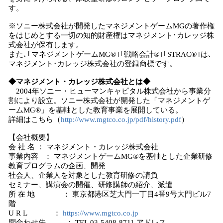
す。
※ソニー株式会社が開発したマネジメントゲームMGの著作権
をはじめとする一切の知的財産権はマネジメント･カレッジ株
式会社が保有します。
また､｢マネジメントゲームMG®｣｢戦略会計®｣｢STRAC®｣は､
マネジメント･カレッジ株式会社の登録商標です。
◆マネジメント・カレッジ株式会社とは◆
2004年ソニー・ヒューマンキャピタル株式会社から事業分
割により設立。ソニー株式会社が開発した「マネジメントゲ
ームMG®」を基軸とした教育事業を展開している。
詳細はこちら（
http://www.mgtco.co.jp/pdf/history.pdf
）
【会社概要】
会 社 名 ： マネジメント・カレッジ株式会社
事業内容 ： マネジメントゲームMG®を基軸とした企業研修
教育プログラムの企画、開発
社会人、企業人を対象とした教育研修の請負
セミナー、講演会の開催、研修講師の紹介、派遣
所 在 地 ： 東京都港区芝大門一丁目4番9号大門ビル7
階
U R L ：
https://www.mgtco.co.jp
問合わせ先 ： TEL 03-5408-8711 アドレス