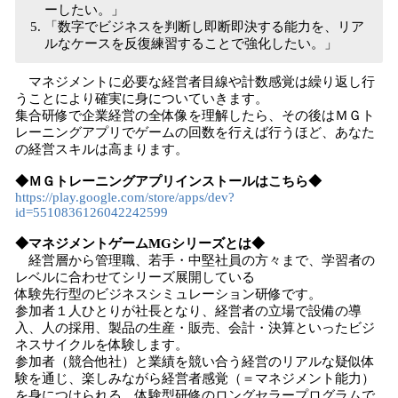
ーしたい。」
「数字でビジネスを判断し即断即決する能力を、リア
ルなケースを反復練習することで強化したい。」
マネジメントに必要な経営者目線や計数感覚は繰り返し行
うことにより確実に身についていきます。
集合研修で企業経営の全体像を理解したら、その後はＭＧト
レーニングアプリでゲームの回数を行えば行うほど、あなた
の経営スキルは高まります。
◆ＭＧトレーニングアプリインストールはこちら◆
https://play.google.com/store/apps/dev?
id=5510836126042242599
◆マネジメントゲームMGシリーズとは◆
経営層から管理職、若手・中堅社員の方々まで、学習者の
レベルに合わせてシリーズ展開している
体験先行型のビジネスシミュレーション研修です。
参加者１人ひとりが社長となり、経営者の立場で設備の導
入、人の採用、製品の生産・販売、会計・決算といったビジ
ネスサイクルを体験します。
参加者（競合他社）と業績を競い合う経営のリアルな疑似体
験を通じ、楽しみながら経営者感覚（＝マネジメント能力）
を身につけられる、体験型研修のロングセラープログラムで