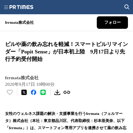
fermata株式会社
フォロー
ピルや薬の飲み忘れを軽減！スマートピルリマイン
ダー「Popit Sense」が日本初上陸 9月17日より先
行予約受付開始
fermata株式会社
2020年9月17日 10時00分
い
い
ね
！
女性のウェルネス課題の解決・支援事業を行うfermata（フェルマー
数
タ）株式会社（本社：東京都品川区、代表取締役：杉本亜美奈、以下
を
「fermata」）は、スマートフォン専用アプリを連携させて薬の飲み忘
読