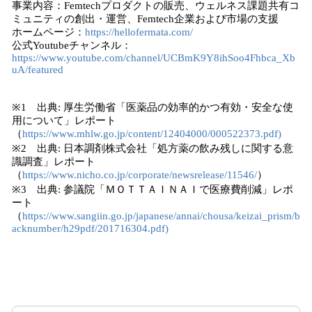
事業内容：Femtechプロダクトの販売、ウェルネス課題共有コ
ミュニティの創出・運営、Femtech企業および市場の支援
ホームページ：
https://hellofermata.com/
公式Youtubeチャンネル：
https://www.youtube.com/channel/UCBmK9Y8ihSoo4Fhbca_Xb
uA/featured
※1 出典: 厚生労働省「医薬品の効率的かつ有効・安全な使
用について」レポート
（
https://www.mhlw.go.jp/content/12404000/000522373.pdf)
※2 出典: 日本調剤株式会社「処方薬の飲み残しに関する意
識調査」レポート
（
https://www.nicho.co.jp/corporate/newsrelease/11546/
）
※3 出典: 参議院「ＭＯＴＴＡＩＮＡＩで医療費削減」レポ
ート
（
https://www.sangiin.go.jp/japanese/annai/chousa/keizai_prism/b
acknumber/h29pdf/201716304.pdf)