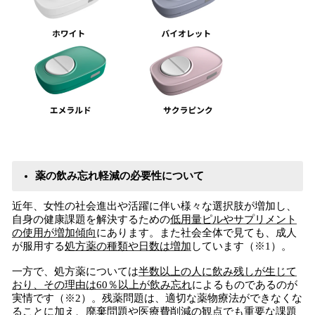
薬の飲み忘れ軽減の必要性について
近年、女性の社会進出や活躍に伴い様々な選択肢が増加し、
自身の健康課題を解決するための
低用量ピルやサプリメント
の使用が増加傾向
にあります。また社会全体で見ても、成人
が服用する
処方薬の種類や日数は増加
しています（※1）。
一方で、処方薬については
半数以上の人に飲み残しが生じて
おり、その理由は60％以上が飲み忘れ
によるものであるのが
実情です（※2）。残薬問題は、適切な薬物療法ができなくな
ることに加え、廃棄問題や医療費削減の観点でも重要な課題