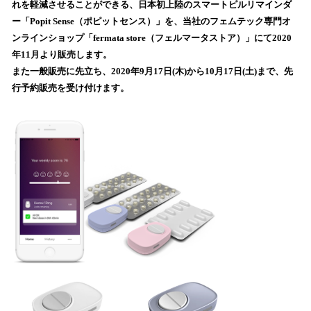
れを軽減させることができる、日本初上陸のスマートピルリマインダ
み
ー「Popit Sense（ポピットセンス）」を、当社のフェムテック専門オ
込
ンラインショップ「fermata store（フェルマータストア）」にて2020
み
年11月より販売します。
中
で
また一般販売に先立ち、2020年9月17日(木)から10月17日(土)まで、先
す
行予約販売を受け付けます。