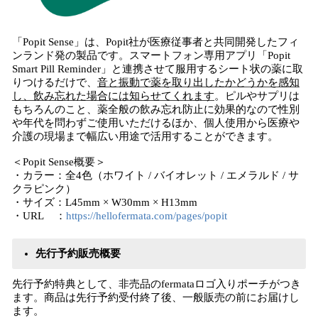
「Popit Sense」は、Popit社が医療従事者と共同開発したフィ
ンランド発の製品です。スマートフォン専用アプリ「Popit
Smart Pill Reminder」と連携させて服用するシート状の薬に取
りつけるだけで、
音と振動で薬を取り出したかどうかを感知
し、飲み忘れた場合には知らせてくれます
。ピルやサプリは
もちろんのこと、薬全般の飲み忘れ防止に効果的なので性別
や年代を問わずご使用いただけるほか、個人使用から医療や
介護の現場まで幅広い用途で活用することができます。
＜Popit Sense概要＞
・カラー：全4色（ホワイト / バイオレット / エメラルド / サ
クラピンク）
・サイズ：L45mm × W30mm × H13mm
・URL ：
https://hellofermata.com/pages/popit
先行予約販売概要
先行予約特典として、非売品のfermataロゴ入りポーチがつき
ます。商品は先行予約受付終了後、一般販売の前にお届けし
ます。