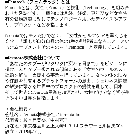
■Femtech（フェムテック）とは
Femtechとは、女性（Female）と技術（Technology）を組み合
わせた造語です。一般的には月経、妊娠、更年期など女性特
有の健康課題に対してテクノロジーを用いたデバイスやアプ
リ、プロダクトなどを指します。
fermataではモノだけでなく、「女性がセルフケアを重んじる
文化」「誰もが自分自身の体の1番の理解者になること」とい
ったムーブメントそのものを「Femtech」と定義しています。
■fermata株式会社について
「あなたのタブーがワクワクに変わる日まで」をビジョンに
掲げ、未だタブー視される傾向にある「女性のウェルネス」
課題を解決・支援する事業を行っています。女性の体の悩み
や課題を共有するプラットフォームの創出、ウェルネス課題
の解決に繋がる世界中のプロダクトの提供を通して、日本、
そして世界のFemtech産業を加速させ、女性だけでなく皆が生
きやすい世界を目指します。
＜会社概要＞
会社名：fermata株式会社／fermata Inc.
代表者：杉本亜美奈／中村寛子
所在地：東京都品川区上大崎4−3−14 フラワーヒル目黒504
設立：2019年10月