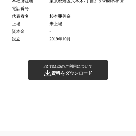
本社所在地
東京都港区六本木7丁目2−8 Wherever 3F
電話番号
-
代表者名
杉本亜美奈
上場
未上場
資本金
-
設立
2019年10月
PR TIMESのご利用について
資料をダウンロード