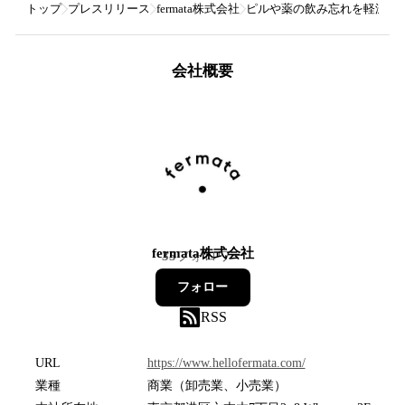
トップ
プレスリリース
fermata株式会社
ピルや薬の飲み忘れを軽減！スマ
会社概要
fermata株式会社
35
フォロワー
フォロー
RSS
URL
https://www.hellofermata.com/
業種
商業（卸売業、小売業）