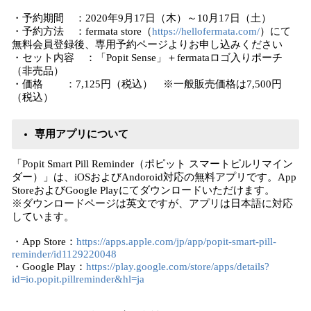
・予約期間 ：2020年9月17日（木）～10月17日（土）
・予約方法 ：fermata store（
https://hellofermata.com/
）にて
無料会員登録後、専用予約ページよりお申し込みください
・セット内容 ：「Popit Sense」＋fermataロゴ入りポーチ
（非売品）
・価格 ：7,125円（税込） ※一般販売価格は7,500円
（税込）
専用アプリについて
「Popit Smart Pill Reminder（ポピット スマートピルリマイン
ダー）」は、iOSおよびAndoroid対応の無料アプリです。App
StoreおよびGoogle Playにてダウンロードいただけます。
※ダウンロードページは英文ですが、アプリは日本語に対応
しています。
・App Store：
https://apps.apple.com/jp/app/popit-smart-pill-
reminder/id1129220048
・Google Play：
https://play.google.com/store/apps/details?
id=io.popit.pillreminder&hl=ja