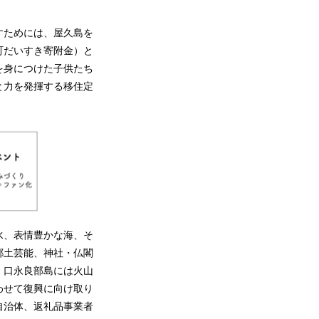
すためには、屋久島を
町だいすき寄附金）と
を身につけた子供たち
と力を発揮する移住定
水、表情豊かな海、そ
郷土芸能、神社・仏閣
、口永良部島には火山
わせて復興に向け取り
自治体、返礼品事業者