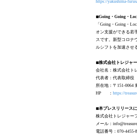
https://yakushima-furus
◾︎Going・Going・L
「Going・Goin
オン支援ができる若
スです。新型コロナ
ルシフトを加速させる
◾︎株式会社トレジャ
会社名：株式会社ト
代表者：代表取締役 
所在地：〒151-006
HP ：
https://treasur
◾︎本プレスリリース
株式会社トレジャーフ
メール：info@treasuref
電話番号：070-4455-8