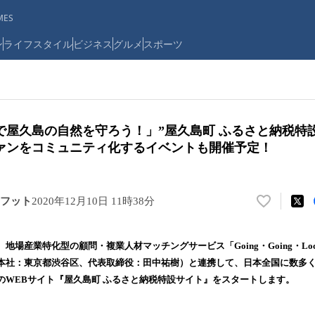
ES
ン
ライフスタイル
ビジネス
グルメ
スポーツ
で屋久島の自然を守ろう！」”屋久島町 ふるさと納税特
ァンをコミュニティ化するイベントも開催予定！
フット
2020年12月10日 11時38分
い
い
ね
地場産業特化型の顧問・複業人材マッチングサービス「Going・Going・Lo
！
本社：東京都渋谷区、代表取締役：田中祐樹）と連携して、日本全国に数多
数
のWEBサイト『屋久島町 ふるさと納税特設サイト』をスタートします。
を
読
み