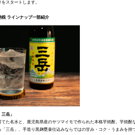
りをスタートします。
と納税 ラインナップ一部紹介
・三岳」
育てた名水と、鹿児島県産のサツマイモで作られた本格芋焼酎。芋焼酎
る「三岳」、手造り黒麹甕壷仕込みならではの甘み・コク・うまみを持