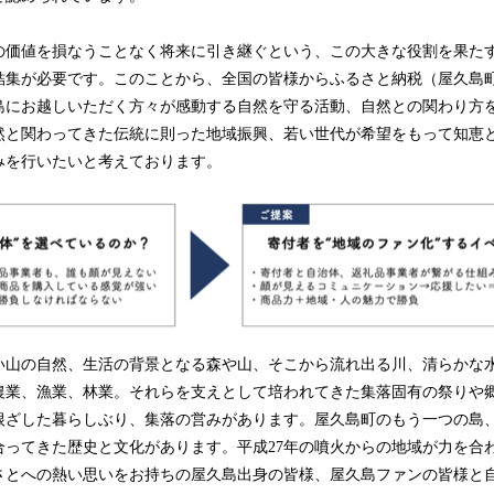
価値を損なうことなく将来に引き継ぐという、この大きな役割を果た
結集が必要です。このことから、全国の皆様からふるさと納税（屋久島
島にお越しいただく方々が感動する自然を守る活動、自然との関わり方
然と関わってきた伝統に則った地域振興、若い世代が希望をもって知恵
みを行いたいと考えております。
山の自然、生活の背景となる森や山、そこから流れ出る川、清らかな
農業、漁業、林業。それらを支えとして培われてきた集落固有の祭りや
根ざした暮らしぶり、集落の営みがあります。屋久島町のもう一つの島
合ってきた歴史と文化があります。平成27年の噴火からの地域が力を合
さとへの熱い思いをお持ちの屋久島出身の皆様、屋久島ファンの皆様と