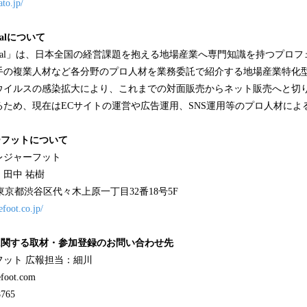
ato.jp/
ocalについて
g・Local」は、日本全国の経営課題を抱える地場産業へ専門知識を持つプ
手の複業人材など各分野のプロ人材を業務委託で紹介する地場産業特化
ウイルスの感染拡大により、これまでの対面販売からネット販売へと切
ため、現在はECサイトの運営や広告運用、SNS運用等のプロ人材によ
ーフットについて
レジャーフット
田中 祐樹
4 東京都渋谷区代々木上原一丁目32番18号5F
efoot.co.jp/
に関する取材・参加登録のお問い合わせ先
ット 広報担当：細川
oot.com
765