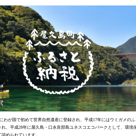
込
み
中
で
す
にわが国で初めて世界自然遺産に登録され、平成17年にはウミガメのふ
され、平成28年に屋久島・口永良部島ユネスコエコパークとして、環境
て認められています。