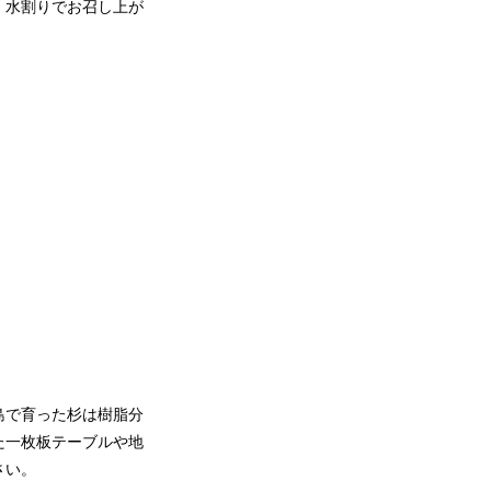
・水割りでお召し上が
島で育った杉は樹脂分
た一枚板テーブルや地
さい。