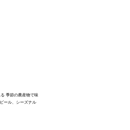
される 季節の農産物で味
のビール、シーズナル