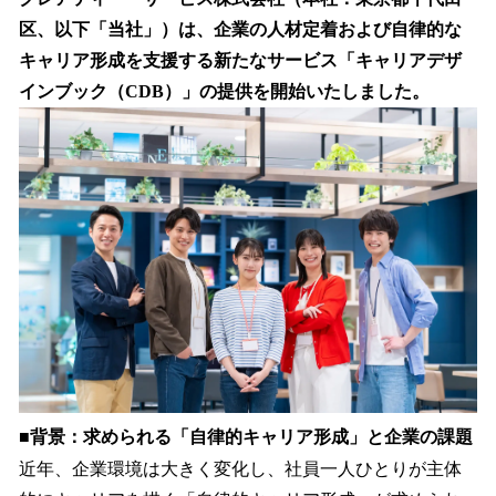
数
区、以下「当社」）は、企業の人材定着および自律的な
を
キャリア形成を支援する新たなサービス「キャリアデザ
読
み
インブック（CDB）」の提供を開始いたしました。
込
み
中
で
す
■背景：求められる「自律的キャリア形成」と企業の課題
近年、企業環境は大きく変化し、社員一人ひとりが主体