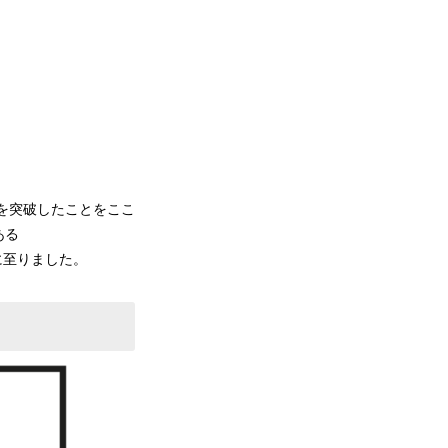
Vを突破したことをここ
ある
に至りました。