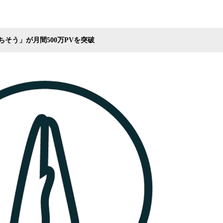
み
込
み
中
そう」が月間500万PVを突破
で
す