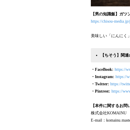
【男の知識飯】ガツン
https://chisou-media.jp
美味しい「にんにく
【ちそう】関連の
・FaceBook:
https://
・Instagram:
https://
・Twitter:
https://twi
・Pintrest:
https://ww
【本件に関するお問
株式会社KOMAINU
E-mail：komainu.mast