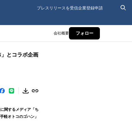
プレスリリースを受信
企業登録申請
会社概要
フォロー
N」とコラボ企画
理に関するメディア「ち
分お手軽オトコのゴハン」