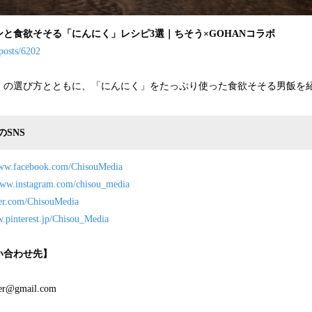
と食欲そそる「にんにく」レシピ3選｜ちそう×GOHANコラボ
/posts/6202
」の選び方とともに、「にんにく」をたっぷり使った食欲そそる男飯を
SNS
www.facebook.com/ChisouMedia
www.instagram.com/chisou_media
tter.com/ChisouMedia
w.pinterest.jp/Chisou_Media
い合わせ先】
er@gmail.com