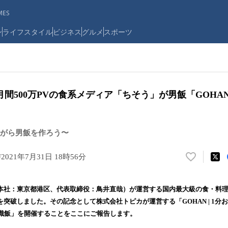
ES
ン
ライフスタイル
ビジネス
グルメ
スポーツ
間500万PVの食系メディア「ちそう」が男飯「GOHA
がら男飯を作ろう〜
U
2021年7月31日 18時56分
い
い
ね
U（本社：東京都港区、代表取締役：鳥井直哉）が運営する国内最大級の食・料
！
Vを突破しました。その記念として株式会社トピカが運営する「GOHAN | 1
数
識飯」を開催することをここにご報告します。
を
読