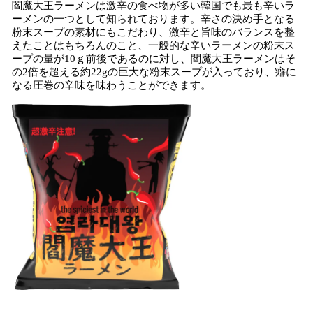
閻魔大王ラーメンは激辛の食べ物が多い韓国でも最も辛いラ
込
ーメンの一つとして知られております。辛さの決め手となる
み
粉末スープの素材にもこだわり、激辛と旨味のバランスを整
中
えたことはもちろんのこと、一般的な辛いラーメンの粉末ス
で
ープの量が10ｇ前後であるのに対し、閻魔大王ラーメンはそ
す
の2倍を超える約22gの巨大な粉末スープが入っており、癖に
なる圧巻の辛味を味わうことができます。