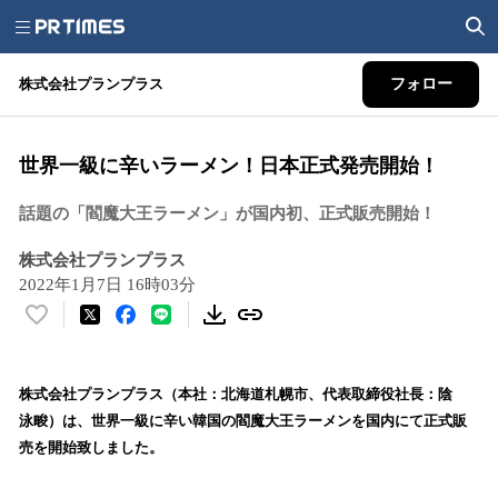
株式会社プランプラス
フォロー
世界一級に辛いラーメン！日本正式発売開始！
話題の「閻魔大王ラーメン」が国内初、正式販売開始！
株式会社プランプラス
2022年1月7日 16時03分
い
い
ね
！
株式会社プランプラス（本社：北海道札幌市、代表取締役社長：陰
数
泳畯）は、世界一級に辛い韓国の閻魔大王ラーメンを国内にて正式販
を
売を開始致しました。
読
み